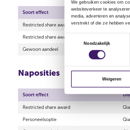
We gebruiken cookies om cont
websiteverkeer te analyseren
Soort effect
Uitgevende instellin
media, adverteren en analys
verstrekt of die ze hebben v
Restricted share award
Qiagen N.V.
T
Restricted share award
Qiagen N.V.
Noodzakelijk
o
Gewoon aandeel
Qiagen N.V.
e
s
t
Naposities
e
m
Weigeren
m
i
Soort effect
Uit
n
g
Restricted share award
Qia
s
Personeelsoptie
Qia
s
e