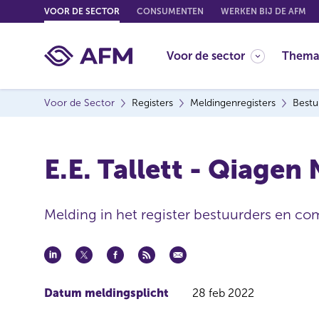
G
VOOR DE SECTOR
CONSUMENTEN
WERKEN BIJ DE AFM
o
t
Voor de sector
Thema
o
c
o
Voor de Sector
Registers
Meldingenregisters
Bestu
n
t
e
E.E. Tallett - Qiagen
n
t
Melding in het register bestuurders en co
Datum meldingsplicht
28 feb 2022