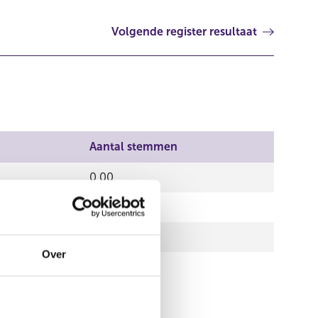
Volgende register resultaat
Aantal stemmen
0,00
0,00
34.089,00
Over