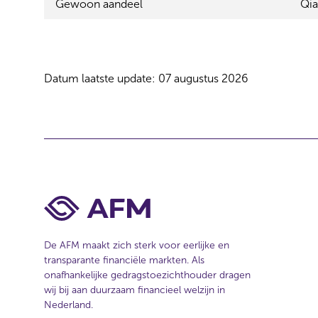
Gewoon aandeel
Qia
l
e
c
t
i
Datum laatste update: 07 augustus 2026
e
De AFM maakt zich sterk voor eerlijke en
transparante financiële markten. Als
onafhankelijke gedragstoezichthouder dragen
wij bij aan duurzaam financieel welzijn in
Nederland.