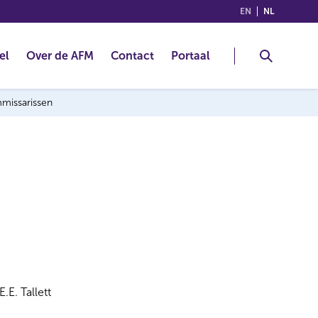
(ENGLISH)
(NEDERLA
EN
NL
el
Over de AFM
Contact
Portaal
mmissarissen
E.E. Tallett