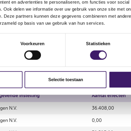
ent en advertenties te personaliseren, om functies voor social
. Ook delen we informatie over uw gebruik van onze site met on
g
Aantal effecten
Valuta
Waarde per aandee
e. Deze partners kunnen deze gegevens combineren met andere i
erzameld op basis van uw gebruik van hun services.
-10.172,00
USD
0,00
6.980,00
USD
0,00
Voorkeuren
Statistieken
5.504,00
USD
0,00
Selectie toestaan
gevende instelling
Aantal effecten
gen N.V.
36.408,00
gen N.V.
0,00