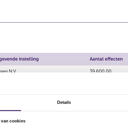
gevende instelling
Aantal effecten
gen N.V.
39.600,00
gen N.V.
0,00
gen N.V.
34.089,00
Details
 van cookies