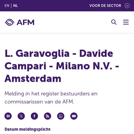
(ENGLISH)
(NEDERLANDS (NEDERLAND))
EN
NL
VOOR DE SECTOR
G
o
t
o
c
L. Garavoglia - Davide
o
n
Campari - Milano N.V. -
t
e
Amsterdam
n
t
Melding in het register bestuurders en
commissarissen van de AFM.
Datum meldingsplicht