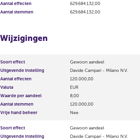
s
r
Aantal effecten
629.684.132,00
u
e
Aantal stemmen
629.684.132,00
l
s
t
u
a
l
a
t
Wijzigingen
t
a
a
t
Soort effect
Gewoon aandeel
Uitgevende instelling
Davide Campari - Milano N.V.
Aantal effecten
120.000,00
Valuta
EUR
Waarde per aandeel
8,00
Aantal stemmen
120.000,00
Vrije hand beheer
Nee
Soort effect
Gewoon aandeel
Uitgevende instelling
Davide Campari - Milano N.V.