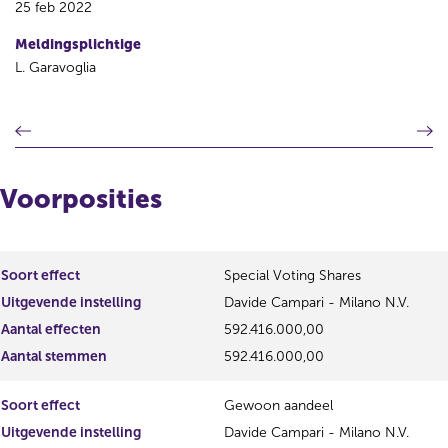
25 feb 2022
Meldingsplichtige
L. Garavoglia
V
V
o
o
r
l
i
g
Voorposities
g
e
e
n
r
d
e
e
Soort effect
Special Voting Shares
g
r
Uitgevende instelling
Davide Campari - Milano N.V.
i
e
s
g
Aantal effecten
592.416.000,00
t
i
Aantal stemmen
592.416.000,00
e
s
r
t
Soort effect
Gewoon aandeel
r
e
e
r
Uitgevende instelling
Davide Campari - Milano N.V.