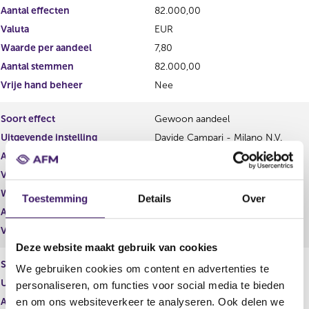
Aantal effecten
82.000,00
Valuta
EUR
Waarde per aandeel
7,80
Aantal stemmen
82.000,00
Vrije hand beheer
Nee
Soort effect
Gewoon aandeel
Uitgevende instelling
Davide Campari - Milano N.V.
Aantal effecten
117.000,00
Valuta
EUR
Waarde per aandeel
8,20
Toestemming
Details
Over
Aantal stemmen
117.000,00
Vrije hand beheer
Nee
Deze website maakt gebruik van cookies
Soort effect
Gewoon aandeel
We gebruiken cookies om content en advertenties te
Uitgevende instelling
Davide Campari - Milano N.V.
personaliseren, om functies voor social media te bieden
Aantal effecten
126.000,00
en om ons websiteverkeer te analyseren. Ook delen we