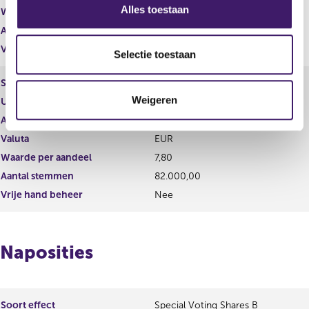
s
Alles toestaan
Waarde per aandeel
9,00
e
Aantal stemmen
1.000,00
l
Vrije hand beheer
Nee
e
Selectie toestaan
c
Soort effect
Gewoon aandeel
t
Weigeren
Uitgevende instelling
Davide Campari - Milano N.V.
i
e
Aantal effecten
82.000,00
Valuta
EUR
Waarde per aandeel
7,80
Aantal stemmen
82.000,00
Vrije hand beheer
Nee
Naposities
Soort effect
Special Voting Shares B