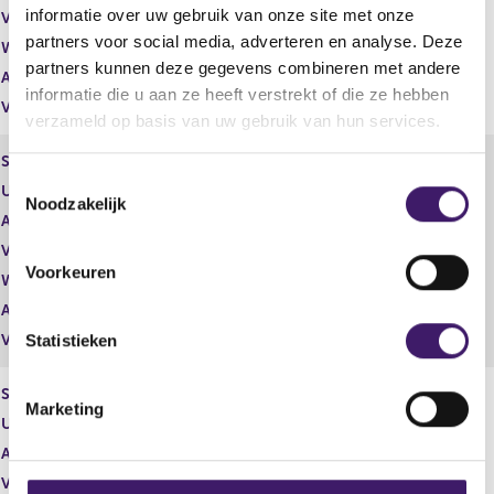
informatie over uw gebruik van onze site met onze
Valuta
EUR
partners voor social media, adverteren en analyse. Deze
Waarde per aandeel
7,60
partners kunnen deze gegevens combineren met andere
Aantal stemmen
126.000,00
informatie die u aan ze heeft verstrekt of die ze hebben
Vrije hand beheer
Nee
verzameld op basis van uw gebruik van hun services.
Soort effect
Gewoon aandeel
T
Uitgevende instelling
Davide Campari - Milano N.V.
Noodzakelijk
o
Aantal effecten
86.000,00
e
Valuta
EUR
s
Voorkeuren
Waarde per aandeel
7,40
t
Aantal stemmen
86.000,00
e
m
Statistieken
Vrije hand beheer
Nee
m
i
Soort effect
Gewoon aandeel
Marketing
n
Uitgevende instelling
Davide Campari - Milano N.V.
g
Aantal effecten
1.000,00
s
Valuta
EUR