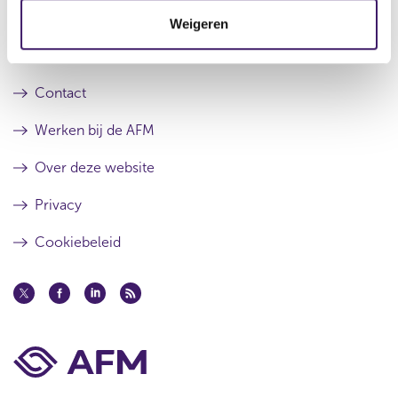
t
Archief
Weigeren
i
e
Over de AFM
Contact
Werken bij de AFM
Over deze website
Privacy
Cookiebeleid