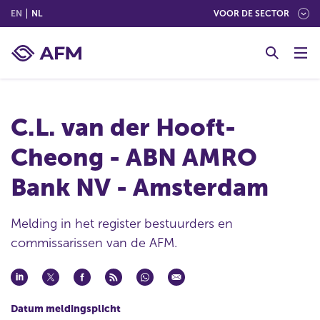
(ENGLISH)
(NEDERLANDS (NEDERLAND))
EN
NL
VOOR DE SECTOR
G
o
t
o
c
C.L. van der Hooft-
o
n
Cheong - ABN AMRO
t
e
Bank NV - Amsterdam
n
t
Melding in het register bestuurders en
commissarissen van de AFM.
Datum meldingsplicht