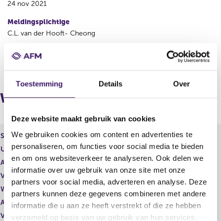
24 nov 2021
Meldingsplichtige
C.L. van der Hooft- Cheong
V
V
o
o
r
l
Toestemming
Details
Over
i
g
Wijzigingen
g
e
e
n
Deze website maakt gebruik van cookies
r
d
e
e
We gebruiken cookies om content en advertenties te
Soort effect
Certificaat van aandeel
g
r
personaliseren, om functies voor social media te bieden
Uitgevende instelling
ABN AMRO Bank NV
i
e
en om ons websiteverkeer te analyseren. Ook delen we
s
g
Aantal effecten
601,00
informatie over uw gebruik van onze site met onze
t
i
Valuta
EUR
partners voor social media, adverteren en analyse. Deze
e
s
Waarde per aandeel
0,00
r
t
partners kunnen deze gegevens combineren met andere
r
e
Aantal stemmen
601,00
informatie die u aan ze heeft verstrekt of die ze hebben
e
r
Vrije hand beheer
Nee
verzameld op basis van uw gebruik van hun services.