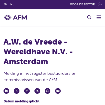
(ENGLISH)
(NEDERLANDS (NEDERLAND))
EN
NL
VOOR DE SECTOR
G
o
t
o
c
A.W. de Vreede -
o
n
Wereldhave N.V. -
t
e
Amsterdam
n
t
Melding in het register bestuurders en
commissarissen van de AFM.
Datum meldingsplicht