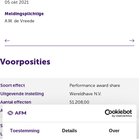
05 okt 2021
Meldingsplichtige
A.W. de Vreede
V
V
o
o
r
l
i
g
Voorposities
g
e
e
n
r
d
e
e
Soort effect
Performance award share
g
r
Uitgevende instelling
Wereldhave N.V.
i
e
s
g
Aantal effecten
51.208,00
t
i
Aantal stemmen
0,00
e
s
r
t
Soort effect
Gewoon aandeel
r
e
Toestemming
Details
Over
e
r
Uitgevende instelling
Wereldhave N.V.