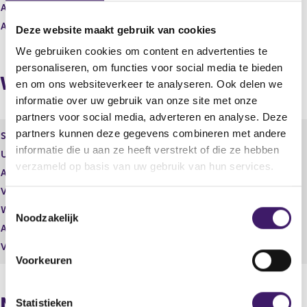
s
r
Aantal effecten
8.000,00
u
e
Aantal stemmen
8.000,00
l
s
Deze website maakt gebruik van cookies
t
u
We gebruiken cookies om content en advertenties te
a
l
personaliseren, om functies voor social media te bieden
a
t
Wijzigingen
t
a
en om ons websiteverkeer te analyseren. Ook delen we
a
informatie over uw gebruik van onze site met onze
t
partners voor social media, adverteren en analyse. Deze
partners kunnen deze gegevens combineren met andere
Soort effect
Performance award share
informatie die u aan ze heeft verstrekt of die ze hebben
Uitgevende instelling
Wereldhave N.V.
verzameld op basis van uw gebruik van hun services.
Aantal effecten
175,00
Valuta
EUR
T
Waarde per aandeel
0,00
Noodzakelijk
o
Aantal stemmen
0,00
e
Vrije hand beheer
Nee
s
Voorkeuren
t
e
Naposities
m
Statistieken