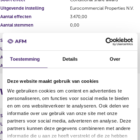
r
e
e
r
Uitgevende instelling
Eurocommercial Properties N.V.
s
r
Aantal effecten
3.470,00
u
e
Aantal stemmen
0,00
l
s
t
u
a
l
Soort effect
Certificaat van aandeel
a
t
Uitgevende instelling
Eurocommercial Properties N.V.
t
a
a
Aantal effecten
0,00
Toestemming
Details
Over
t
Aantal stemmen
0,00
Deze website maakt gebruik van cookies
Wijzigingen
We gebruiken cookies om content en advertenties te
personaliseren, om functies voor social media te bieden
en om ons websiteverkeer te analyseren. Ook delen we
informatie over uw gebruik van onze site met onze
Soort effect
Gewoon aandeel
partners voor social media, adverteren en analyse. Deze
Uitgevende instelling
Eurocommercial Properties N.V.
partners kunnen deze gegevens combineren met andere
Aantal effecten
30.827,00
informatie die u aan ze heeft verstrekt of die ze hebben