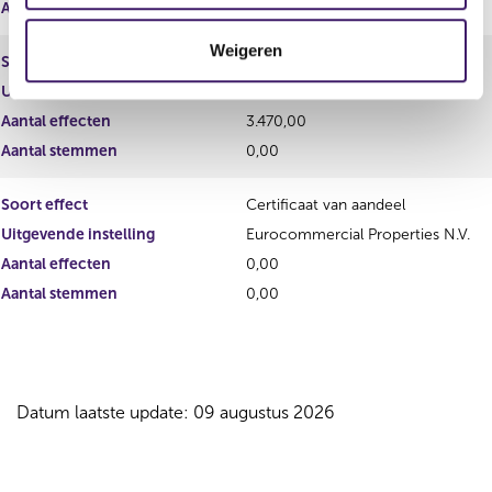
c
Aantal stemmen
30.827,00
t
Weigeren
i
Soort effect
Conditional share award
e
Uitgevende instelling
Eurocommercial Properties N.V.
Aantal effecten
3.470,00
Aantal stemmen
0,00
Soort effect
Certificaat van aandeel
Uitgevende instelling
Eurocommercial Properties N.V.
Aantal effecten
0,00
Aantal stemmen
0,00
Datum laatste update: 09 augustus 2026