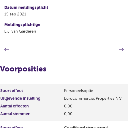
Datum meldingsplicht
15 sep 2021
Meldingsplichtige
E.J. van Garderen
V
V
o
o
r
l
i
g
Voorposities
g
e
e
n
r
d
e
e
Soort effect
Personeelsoptie
g
r
Uitgevende instelling
Eurocommercial Properties N.V.
i
e
s
g
Aantal effecten
0,00
t
i
Aantal stemmen
0,00
e
s
r
t
Soort effect
Conditional share award