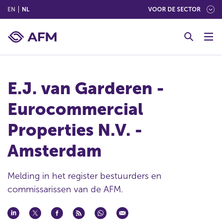
(ENGLISH)
(NEDERLANDS (NEDERLAND))
EN
NL
VOOR DE SECTOR
G
o
t
o
c
E.J. van Garderen -
o
n
Eurocommercial
t
e
Properties N.V. -
n
t
Amsterdam
Melding in het register bestuurders en
commissarissen van de AFM.