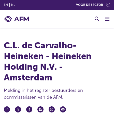
(ENGLISH)
(NEDERLANDS (NEDERLAND))
EN
NL
VOOR DE SECTOR
G
o
t
o
c
C.L. de Carvalho-
o
n
Heineken - Heineken
t
e
Holding N.V. -
n
t
Amsterdam
Melding in het register bestuurders en
commissarissen van de AFM.