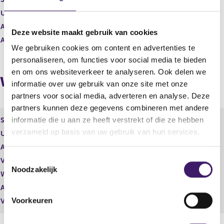
r
e
e
r
Uitgevende instelling
Heineken Holding N.V.
s
r
Aantal effecten
250,00
u
e
Deze website maakt gebruik van cookies
Aantal stemmen
0,00
l
s
We gebruiken cookies om content en advertenties te
t
u
personaliseren, om functies voor social media te bieden
a
l
a
t
en om ons websiteverkeer te analyseren. Ook delen we
Wijzigingen
t
a
informatie over uw gebruik van onze site met onze
a
partners voor social media, adverteren en analyse. Deze
t
partners kunnen deze gegevens combineren met andere
informatie die u aan ze heeft verstrekt of die ze hebben
Soort effect
Gewoon aandeel
verzameld op basis van uw gebruik van hun services.
Uitgevende instelling
Heineken Holding N.V.
Aantal effecten
10.000,00
T
Valuta
EUR
Noodzakelijk
o
Waarde per aandeel
34,10
e
Aantal stemmen
10.000,00
s
Voorkeuren
Vrije hand beheer
Nee
t
e