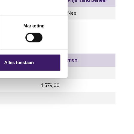
el
Aantal stemmen
Vrije hand beheer
0,00
Nee
Marketing
Aantal stemmen
Alles toestaan
0,00
4.379,00