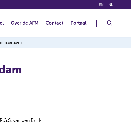
(ENGLISH)
(NEDERLA
EN
NL
el
Over de AFM
Contact
Portaal
mmissarissen
rdam
R.G.S. van den Brink