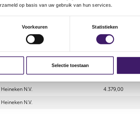
ling
Aantal effecten
Valuta
Waarde per aande
erzameld op basis van uw gebruik van hun services.
-5.776,00
EUR
0,00
Voorkeuren
Statistieken
Uitgevende instelling
Aantal effecten
Selectie toestaan
Heineken N.V.
75.610,00
Heineken N.V.
4.379,00
Heineken N.V.