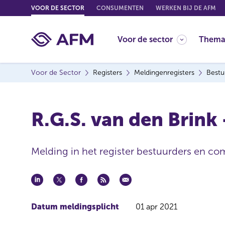
G
VOOR DE SECTOR
CONSUMENTEN
WERKEN BIJ DE AFM
o
t
Voor de sector
Thema
o
c
o
Voor de Sector
Registers
Meldingenregisters
Bestu
n
t
e
R.G.S. van den Brink
n
t
Melding in het register bestuurders en co
Datum meldingsplicht
01 apr 2021