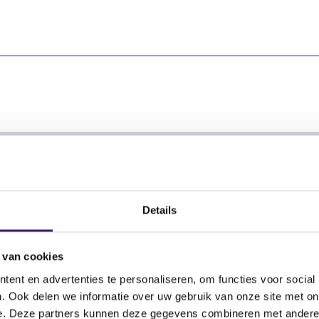
Uitgevende instelling
Aantal effecten
Heineken N.V.
81.386,00
Heineken N.V.
4.379,00
Details
 van cookies
ent en advertenties te personaliseren, om functies voor social
. Ook delen we informatie over uw gebruik van onze site met on
e. Deze partners kunnen deze gegevens combineren met andere i