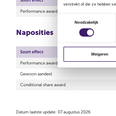
Soort effect
Uitgevende instel
verstrekt of die ze hebben v
Performance award share
Heineken N.V.
T
Noodzakelijk
o
e
Naposities
s
t
e
Soort effect
m
Weigeren
m
Performance award share
i
n
Gewoon aandeel
g
s
Conditional share award
s
e
l
e
Datum laatste update: 07 augustus 2026
c