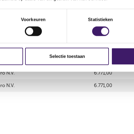
6.771,00
EUR
0,00
Voorkeuren
Statistieken
gevende instelling
Aantal effecten
Selectie toestaan
ro N.V.
ro N.V.
6.771,00
ro N.V.
6.771,00