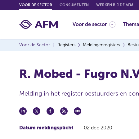
G
VOOR DE SECTOR
CONSUMENTEN
WERKEN BIJ DE AFM
o
t
Voor de sector
Thema
o
c
o
Voor de Sector
Registers
Meldingenregisters
Bestu
n
t
e
R. Mobed - Fugro N.
n
t
Melding in het register bestuurders en co
Datum meldingsplicht
02 dec 2020