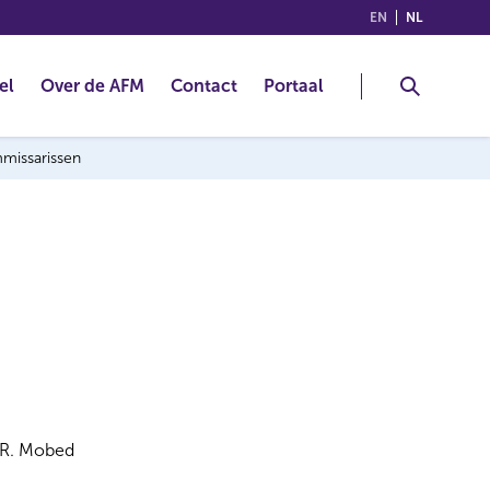
(ENGLISH)
(NEDERLA
EN
NL
el
Over de AFM
Contact
Portaal
mmissarissen
R. Mobed