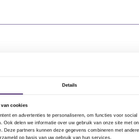
gevende instelling
Aantal effecten
ro N.V.
6.771,00
Details
 van cookies
ent en advertenties te personaliseren, om functies voor social
. Ook delen we informatie over uw gebruik van onze site met on
Aantal effecten
Valuta
Waarde per aandeel
e. Deze partners kunnen deze gegevens combineren met andere i
erzameld op basis van uw gebruik van hun services.