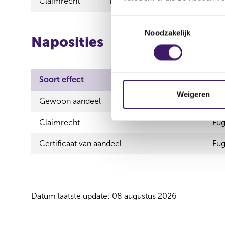
Claimrecht
Fugro N.V.
T
Noodzakelijk
o
Naposities
e
s
t
Soort effect
Uit
e
m
Weigeren
Gewoon aandeel
Fug
m
i
Claimrecht
Fug
n
g
Certificaat van aandeel
Fug
s
s
e
l
Datum laatste update: 08 augustus 2026
e
c