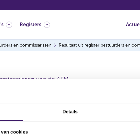
's
Registers
Actue
urders en commissarissen
Resultaat uit register bestuurders en co
mmissarissen van de AFM.
Details
 van cookies