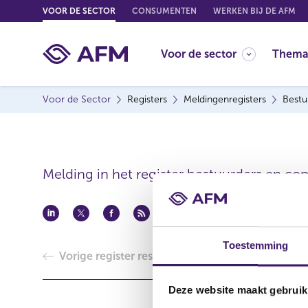
G
VOOR DE SECTOR
CONSUMENTEN
WERKEN BIJ DE AFM
o
t
Voor de sector
Thema
o
c
o
Voor de Sector
Registers
Meldingenregisters
Bestu
n
t
e
n
t
Melding in het register bestuurders en co
Toestemming
Vorige register resultaat
Deze website maakt gebruik