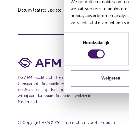
We gebruiken cookies om cont
websiteverkeer te analyseren
Datum laatste update: 06 augustus 2026
media, adverteren en analys
verstrekt of die ze hebben v
T
Noodzakelijk
o
e
s
t
e
m
De AFM maakt zich sterk voor eerlijke en
Weigeren
transparante financiële markten. Als
m
onafhankelijke gedragstoezichthouder dragen
i
wij bij aan duurzaam financieel welzijn in
n
Nederland.
g
s
s
© Copyright AFM 2026 - alle rechten voorbehouden
e