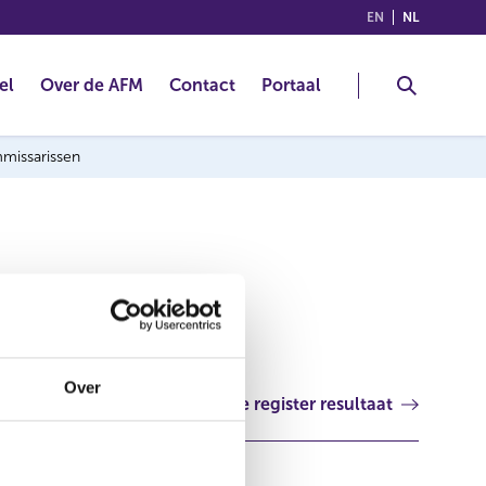
(ENGLISH)
(NEDERLA
EN
NL
el
Over de AFM
Contact
Portaal
mmissarissen
Over
Volgende register resultaat