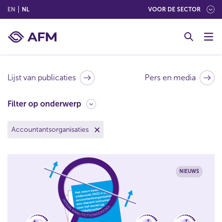
(ENGLISH)
(NEDERLANDS (NEDERLAND))
EN
NL
VOOR DE SECTOR
G
o
t
o
c
Lijst van publicaties
Pers en media
o
n
F
Filter op onderwerp
t
i
e
l
(klik om filter te verwijderen)
Accountantsorganisaties
n
t
t
e
r
o
NIEUWS
p
o
n
d
e