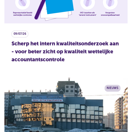
r
w
e
r
p
09/07/26
Scherp het intern kwaliteitsonderzoek aan
- voor beter zicht op kwaliteit wettelijke
accountantscontrole
NIEUWS