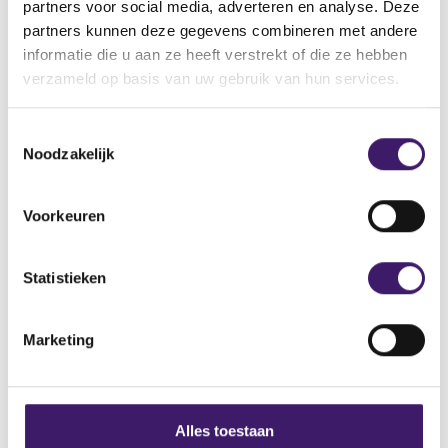
partners voor social media, adverteren en analyse. Deze
partners kunnen deze gegevens combineren met andere
informatie die u aan ze heeft verstrekt of die ze hebben
verzameld op basis van uw gebruik van hun services.
T
Noodzakelijk
o
e
31/03/26
s
Voorkeuren
t
Accountantsorganisaties: zorg voor een
e
passend raamwerk voor
m
Statistieken
informatiebeveiliging
m
i
Marketing
n
g
NIEUWS
s
s
Alles toestaan
e