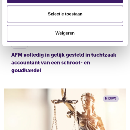
l
e
Selectie toestaan
c
t
Weigeren
i
e
27/03/26
AFM volledig in gelijk gesteld in tuchtzaak
accountant van een schroot- en
goudhandel
NIEUWS