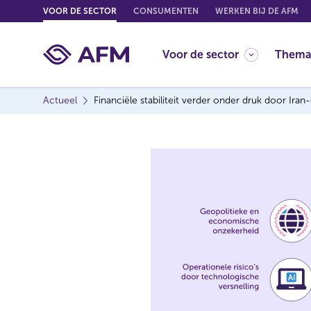
G
VOOR DE SECTOR
CONSUMENTEN
WERKEN BIJ DE AFM
o
t
Voor de sector
Thema
o
c
o
Actueel
Financiële stabiliteit verder onder druk door Iran
n
t
e
n
t