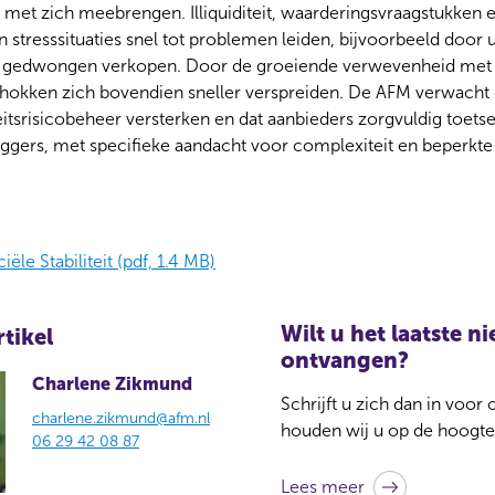
eit met zich meebrengen. Illiquiditeit, waarderingsvraagstukken
n stresssituaties snel tot problemen leiden, bijvoorbeeld door 
n gedwongen verkopen. Door de groeiende verwevenheid met
chokken zich bovendien sneller verspreiden. De AFM verwacht
eitsrisicobeheer versterken en dat aanbieders zorgvuldig toets
eggers, met specifieke aandacht voor complexiteit en beperkte
ële Stabiliteit (pdf, 1.4 MB)
Wilt u het laatste 
rtikel
ontvangen?
Charlene Zikmund
Schrijft u zich dan in voor
charlene.zikmund@afm.nl
houden wij u op de hoogte
06 29 42 08 87
Lees meer