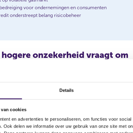
e bedreiging voor ondernemingen en consumenten
redit onderstreept belang risicobeheer
l hogere onzekerheid vraagt om
id
chtingen, afzwakkende economische groei en toenemende geo
 meerdere manieren door naar de financiële stabiliteit. Opl
Details
en direct de financiële positie van bedrijven en huishoudens. 
en voor meer volatiliteit op financiële markten, met grotere 
 van cookies
ecties en mogelijke liquiditeitsdruk bij financiële ondernemin
gen de kans op cyberaanvallen en verstoringen van kritieke in
ent en advertenties te personaliseren, om functies voor social
. Ook delen we informatie over uw gebruik van onze site met on
uursvoorzitter van de AFM: “Onzekerheid is het nieuwe normaal