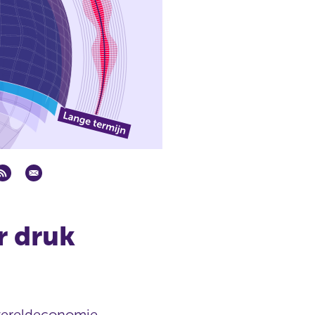
r druk
 wereldeconomie