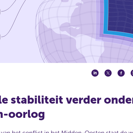
le stabiliteit verder onde
n-oorlog
e van het conflict in het Midden-Oosten staat de