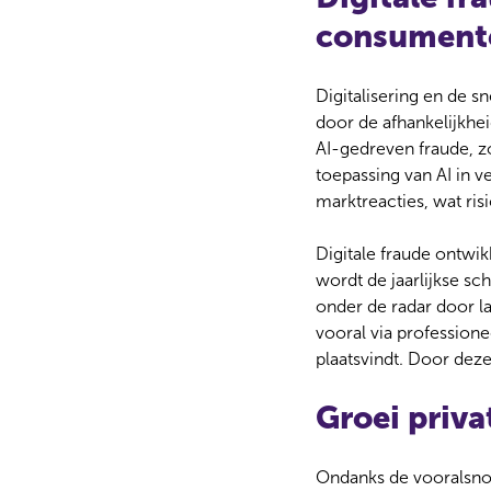
c
consument
t
i
e
Digitalisering en de 
door de afhankelijkhei
AI-gedreven fraude, zo
toepassing van AI in v
marktreacties, wat risi
Digitale fraude ontwi
wordt de jaarlijkse s
onder de radar door l
vooral via profession
plaatsvindt. Door dez
Groei priva
Ondanks de vooralsnog 