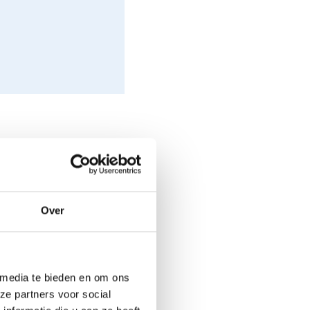
politieke
opende kosten en
Over
Tegelijkertijd zorgen
prijsschommelingen,
gen. Daarnaast
frastructuur.
 media te bieden en om ons
ze partners voor social
. De financiële sector