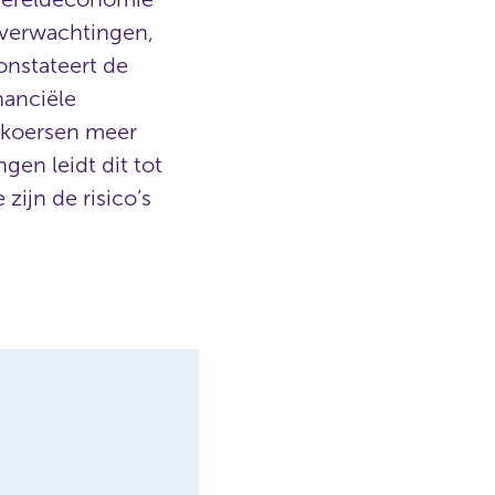
ieverwachtingen,
onstateert de
nanciële
en koersen meer
en leidt dit tot
zijn de risico’s