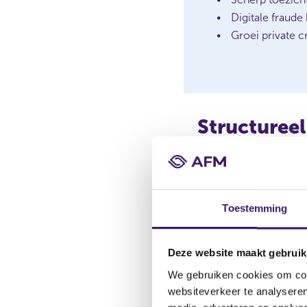
Digitale fraud
Groei private c
Structuree
weerbaarhe
Hogere inflatieverwa
onzekerheid werken op
Toestemming
dalende koopkracht rak
geopolitieke spanning
Deze website maakt gebruik
risico op abrupte corr
vergroten deze spannin
We gebruiken cookies om cont
websiteverkeer te analyseren
Laura van Geest, best