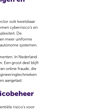
sector ook kwetsbaar
nemen cyberrisico’s en
plexiteit. De
re en meer uniforme
ls) autonome systemen.
umenten. In Nederland
 Een groot deel blijft
an online fraude, die
ngineeringtechnieken
en aangetast.
sicobeheer
ntiële risico’s voor