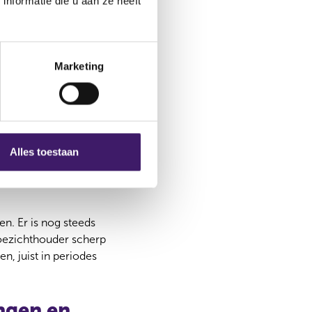
nformatie die u aan ze heeft
nt verder kijken dan
ie zich lastig laat
Marketing
smarkt toegenomen
as in belangrijke
Alles toestaan
anciële
, onder toezicht van
n. Er is nog steeds
 toezichthouder scherp
n, juist in periodes
ngen en