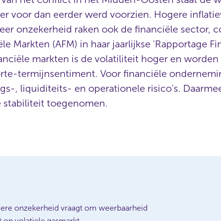
hter voor dan eerder werd voorzien. Hogere inflat
eer onzekerheid raken ook de financiële sector, c
ële Markten (AFM) in haar jaarlijkse 'Rapportage Fi
inanciële markten is de volatiliteit hoger en word
te-termijnsentiment. Voor financiële onderneming
-, liquiditeits- en operationele risico's. Daarmee 
e stabiliteit toegenomen.
gere onzekerheid vraagt om weerbaarheid
 op volatiele gasmarkt