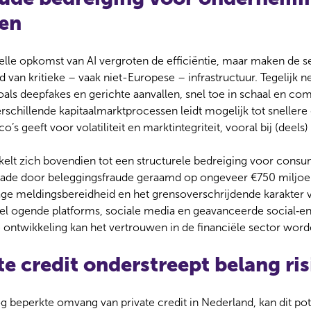
en
snelle opkomst van AI vergroten de efficiëntie, maar maken de 
d van kritieke – vaak niet-Europese – infrastructuur. Tegelijk 
als deepfakes en gerichte aanvallen, snel toe in schaal en com
erschillende kapitaalmarktprocessen leidt mogelijk tot snelle
co’s geeft voor volatiliteit en marktintegriteit, vooral bij (dee
kkelt zich bovendien tot een structurele bedreiging voor cons
chade door beleggingsfraude geraamd op ongeveer €750 miljoen.
age meldingsbereidheid en het grensoverschrijdende karakter v
eel ogende platforms, sociale media en geavanceerde social‑e
e ontwikkeling kan het vertrouwen in de financiële sector word
te credit onderstreept belang ri
beperkte omvang van private credit in Nederland, kan dit pote