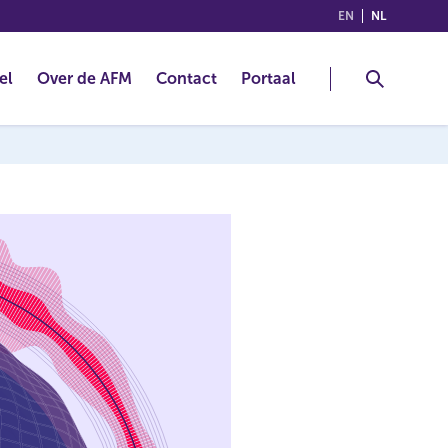
(ENGLISH)
(NEDERLA
EN
NL
el
Over de AFM
Contact
Portaal