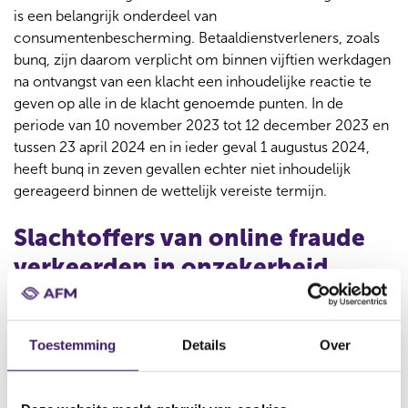
is een belangrijk onderdeel van
consumentenbescherming. Betaaldienstverleners, zoals
bunq, zijn daarom verplicht om binnen vijftien werkdagen
na ontvangst van een klacht een inhoudelijke reactie te
geven op alle in de klacht genoemde punten. In de
periode van 10 november 2023 tot 12 december 2023 en
tussen 23 april 2024 en in ieder geval 1 augustus 2024,
heeft bunq in zeven gevallen echter niet inhoudelijk
gereageerd binnen de wettelijk vereiste termijn.
Slachtoffers van online fraude
verkeerden in onzekerheid
De AFM heeft onderzoek gedaan naar de
klachtafhandeling door bunq bij klanten die slachtoffer zijn
Toestemming
Details
Over
geworden van online fraude. Deze klanten waren soms
wel tienduizenden euro’s kwijt en zochten contact met
bunq. Dat contact verliep moeizaam en klanten voelden