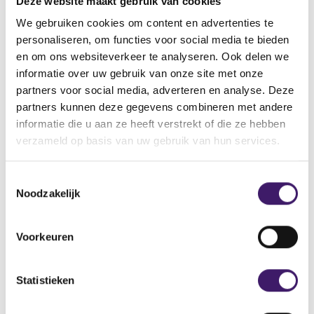
Deze website maakt gebruik van cookies
zich genoodzaakt een klacht in te dienen bij bunq.
Vervolgens moesten zij ook na het indienen van een
We gebruiken cookies om content en advertenties te
klacht weken wachten op een reactie. Deze gedragingen
personaliseren, om functies voor social media te bieden
sluiten niet aan bij de dienstverlening die een klant van
en om ons websiteverkeer te analyseren. Ook delen we
bunq mocht verwachten.
informatie over uw gebruik van onze site met onze
partners voor social media, adverteren en analyse. Deze
Jos Heuvelman, bestuurder AFM: “Een adequate en tijdige
partners kunnen deze gegevens combineren met andere
behandeling van klachten is essentieel voor het
informatie die u aan ze heeft verstrekt of die ze hebben
vertrouwen in de financiële sector. Klanten moeten erop
verzameld op basis van uw gebruik van hun services.
kunnen rekenen dat hun zorgen serieus worden
genomen, zeker wanneer zij slachtoffer zijn geworden
T
van fraude. De AFM ziet erop toe dat instellingen hun
Noodzakelijk
o
wettelijke verplichtingen naleven en dat zij hun processen
e
hierop blijven inrichten.”
s
Voorkeuren
t
Bunq heeft klanten onverplicht
e
gecompenseerd
m
Statistieken
m
i