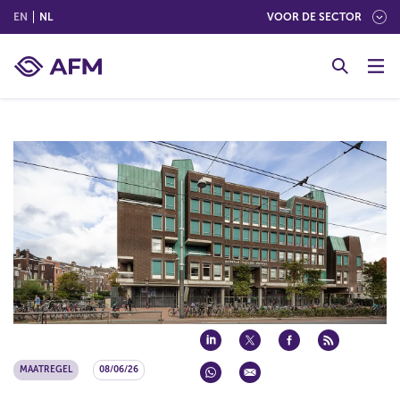
(ENGLISH)
(NEDERLANDS (NEDERLAND))
EN
NL
VOOR DE SECTOR
G
o
t
o
c
o
n
t
e
n
t
MAATREGEL
08/06/26