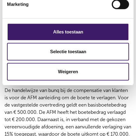
De wet geeft klanten die slachtoffer worden van online
Marketing
n
fraude soms recht op compensatie. Bunq heeft toegelicht
g
dat de klanten in dit onderzoek daar geen recht op
s
hadden. Bunq heeft de betrokken klanten toch volledig of
s
grotendeels gecompenseerd. Dat neemt de onzekerheid
Alles toestaan
e
van klanten in de overtredingsperiode niet weg, maar dat
l
laat wel zien dat bunq uiteindelijk in het belang van de
e
klanten heeft gehandeld.
Selectie toestaan
c
Verlaging boete en
t
Weigeren
i
vereenvoudigde afdoening
e
De handelwijze van bunq bij de compensatie van klanten
is voor de AFM aanleiding om de boete te verlagen. Voor
de vastgestelde overtreding geldt een basisboetebedrag
van € 500.000. De AFM heeft het boetebedrag verlaagd
tot € 200.000. Daarnaast is, in verband met de gekozen
vereenvoudigde afdoening, een aanvullende verlaging van
15% toegepast, waardoor de boete uitkomt op € 170.000.