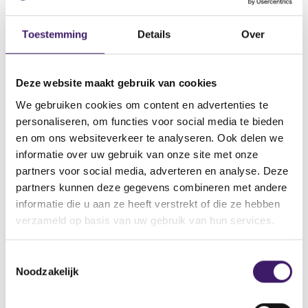
centraal.
Toestemming
Details
Over
Paneldiscussie
Deze website maakt gebruik van cookies
Hanzo van Beusekom modereerde een panel genaamd
Boosting the competitiveness of the EU capital markets to
We gebruiken cookies om content en advertenties te
foster innovation. Uit het panel kwamen goede inzichten
personaliseren, om functies voor social media te bieden
over belangrijke issues voor Europese financiële markten
en om ons websiteverkeer te analyseren. Ook delen we
rondom innovatie. De noodzaak om kapitaalmarkten
informatie over uw gebruik van onze site met onze
beter te integreren, retailparticipatie te vergroten en
partners voor social media, adverteren en analyse. Deze
infrastructuur te vereenvoudigen werd breed gedeeld
partners kunnen deze gegevens combineren met andere
door de panelisten. Hij heeft ook een bijdrage geleverd
informatie die u aan ze heeft verstrekt of die ze hebben
aan het magazine van Eurofi over het bovenstaande
verzameld op basis van uw gebruik van hun services.
onderwerp.
T
Noodzakelijk
o
Tags
e
s
BELEGGINGSINSTELLINGEN
BELEGGINGSONDERNEMINGEN