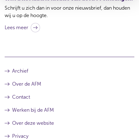
b
Schrijft u zich dan in voor onze nieuwsbrief, dan houden
i
wij u op de hoogte.
j
Lees meer
d
i
t
a
r
Archief
t
Over de AFM
i
k
Contact
e
Werken bij de AFM
l
Over deze website
Privacy