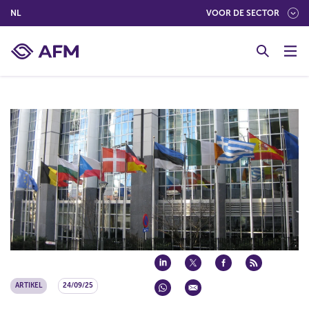
(NEDERLANDS (NEDERLAND))
NL
VOOR DE SECTOR
G
o
t
o
c
o
n
t
e
n
t
ARTIKEL
24/09/25