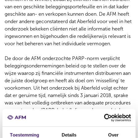
van een geschikte beleggingsportefeuille en in dat kader
geschikte aan- en verkopen kunnen doen. De AFM heeft
onder andere geconstateerd dat Aberfeld voor veel in het
onderzoek bekeken cliënten niet alle informatie heeft
ingewonnen en bijgehouden die redelijkerwijs relevant is
voor het beheren van het individuele vermogen.
De door de AFM onderzochte PARP-norm verplicht
beleggingsondernemingen beleid op te stellen over de
wijze waarop zij financiële instrumenten distribueren aan
de juiste doelgroep en heeft als doel om ‘misselling’ te
voorkomen. Uit het onderzoek bij Aberfeld volgt echter
dat er geruime tijd, namelijk sinds 3 januari 2018, sprake
was van het volledig ontbreken van adequate procedures
en maatregelen (PARP-beleid) die waarborgen dat de
financiële instrumenten die zij distribueert aansluiten bij
de behoeften, kenmerken en doelstellingen van de
doelgroep, en dat de wijze waarop deze financiële
Toestemming
Details
Over