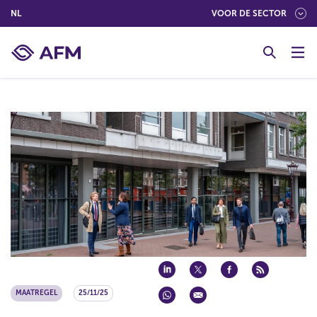
(NEDERLANDS (NEDERLAND))
NL
VOOR DE SECTOR
G
o
t
o
c
o
n
t
e
n
t
MAATREGEL
25/11/25