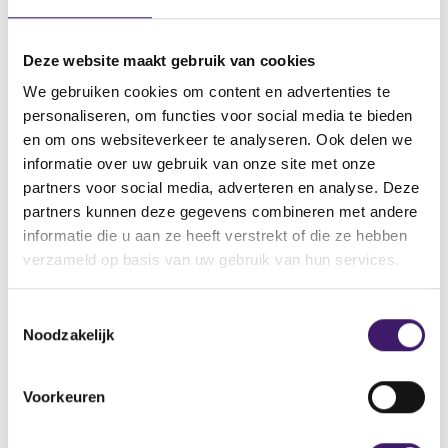
instrumenten worden gedistribueerd aansluit bij deze
doelgroep. Daarnaast heeft de AFM geconstateerd dat
Aberfeld sinds 8 mei 2024 ook actief is als mede-
Deze website maakt gebruik van cookies
ontwikkelaar van financiële instrumenten, waardoor zij
We gebruiken cookies om content en advertenties te
ook verplicht is een PARP-beleid te hebben als
personaliseren, om functies voor social media te bieden
ontwikkelaar. Aberfeld heeft echter pas PARP-beleid als
en om ons websiteverkeer te analyseren. Ook delen we
ontwikkelaar opgesteld nadat zij financiële instrumenten
informatie over uw gebruik van onze site met onze
had mede-ontwikkeld en was begonnen met de
partners voor social media, adverteren en analyse. Deze
distributie daarvan.
partners kunnen deze gegevens combineren met andere
informatie die u aan ze heeft verstrekt of die ze hebben
Geen passend beleid om
verzameld op basis van uw gebruik van hun services.
belangenconflicten te
voorkomen
T
Noodzakelijk
o
Aberfeld beschrijft in haar beleid omtrent het voorkomen
e
van belangenconflicten niet de omstandigheid dat zij
s
Voorkeuren
actief is als (mede)ontwikkelaar van financiële
t
instrumenten. In deze hoedanigheid heeft Aberfeld een
e