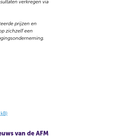
esultaten verkregen via
teerde prijzen en
op zichzelf een
leggingsonderneming.
 kB)
nieuws van de AFM