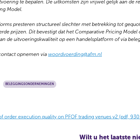
tvoering te bepalen. De uitkomsten zijn vrijwel gelijk aan de r
ing Model.
rms presteren structureel slechter met betrekking tot gequo
erde prijzen. Dit bevestigt dat het Comparative Pricing Model 
 van de uitvoeringskwaliteit op een handelsplatform of via be
 contact opnemen via
woordvoerding@afm.nl
BELEGGINGSONDERNEMINGEN
 order execution quality on PFOF trading venues v2 (pdf, 930
Wilt u het laatste 