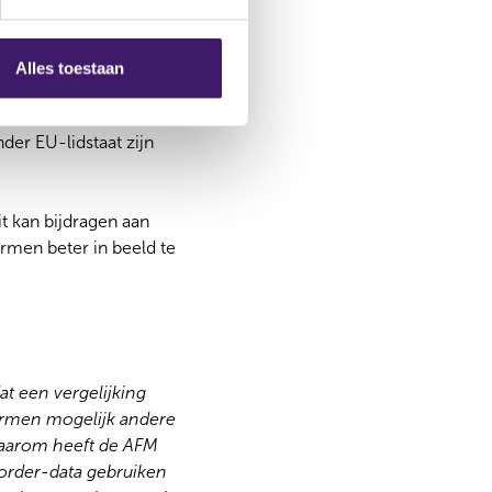
enselijk omdat het
Alles toestaan
 tegen het beginsel
 al langer voor een
der EU-lidstaat zijn
 kan bijdragen aan
rmen beter in beeld te
at een vergelijking
formen mogelijk andere
 Daarom heeft de AFM
order-data gebruiken