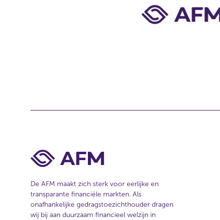
o
n
t
a
c
t
b
i
j
d
i
t
De AFM maakt zich sterk voor eerlijke en
a
transparante financiële markten. Als
r
onafhankelijke gedragstoezichthouder dragen
wij bij aan duurzaam financieel welzijn in
t