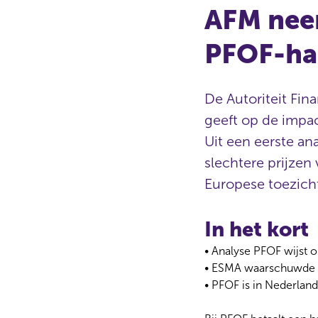
AFM neem
PFOF-ha
De Autoriteit Fin
geeft op de impac
Uit een eerste ana
slechtere prijzen
Europese toezich
In het kort
•
Analyse PFOF wijst o
•
ESMA waarschuwde af
•
PFOF is in Nederlan