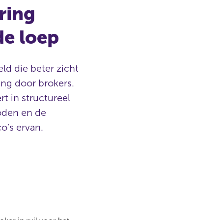
ring
e loep
ld die beter zicht
ing door brokers.
rt in structureel
boden en de
o’s ervan.