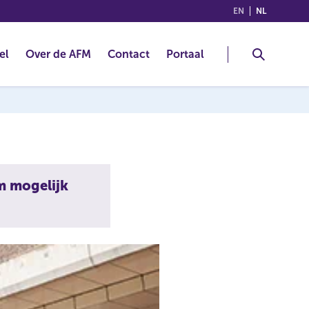
(ENGLISH)
(NEDERLA
EN
NL
el
Over de AFM
Contact
Portaal
om mogelijk