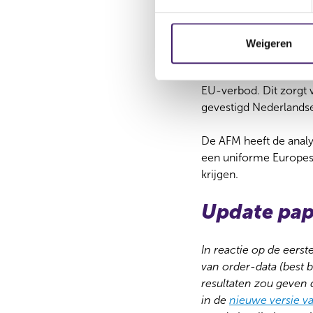
t
PFOF is in
e
De AFM ziet dat PFOF a
m
Weigeren
resulteert in voor de 
m
van open en concurrer
i
EU-verbod. Dit zorgt v
n
gevestigd Nederlands
g
s
De AFM heeft de anal
s
een uniforme Europese
e
krijgen.
l
e
Update pap
c
t
i
In reactie op de eerst
e
van order-data (best 
resultaten zou geven 
in de
nieuwe versie v