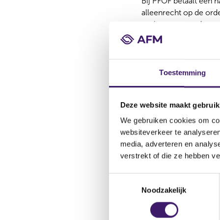
Bij PFOF betaalt een 
alleenrecht op de orde
omlaaggaan en daarme
Eerste anal
De analysemethode maa
Toestemming
op twee PFOF-handels
gebruikt door brokers
retailbelegger op een
Deze website maakt gebruik
ESMA waars
We gebruiken cookies om cont
PFOF
websiteverkeer te analyseren
media, adverteren en analys
verstrekt of die ze hebben v
Afgelopen zomer
waa
beleggers al voor de 
T
brokermarkt. Het zorgt
Noodzakelijk
o
hoogste vergoeding bet
e
s