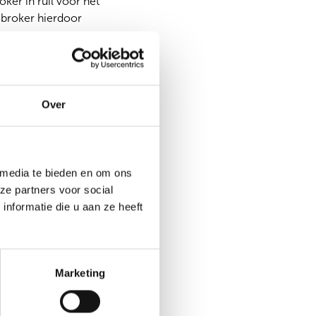
ker in ruil voor het
e broker hierdoor
e prijzen
or de AFM toegepast
Over
delsplatformen worden
at zien dat een
elt.
 risico’s
 media te bieden en om ons
ze partners voor social
nformatie die u aan ze heeft
) brokers en
 nieuwkomers op de
electeren die de
Marketing
 beste kan uitvoeren.