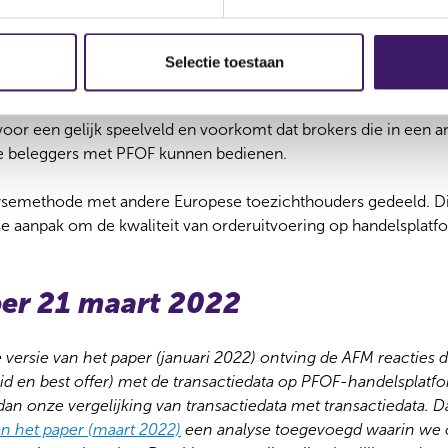
 Nederland verboden
ls handelsmodel in Europa aan populariteit wint. Dit is niet w
Selectie toestaan
belegger ondoorzichtige kosten. Ook druist dit handelsmodel in
ende markten. PFOF is in Nederland al verboden. De AFM pleit
oor een gelijk speelveld en voorkomt dat brokers die in een an
e beleggers met PFOF kunnen bedienen.
ysemethode met andere Europese toezichthouders gedeeld. Dit
 aanpak om de kwaliteit van orderuitvoering op handelsplatfo
er 21 maart 2022
e versie van het paper (januari 2022) ontving de AFM reacties d
bid en best offer) met de transactiedata op PFOF-handelsplat
dan onze vergelijking van transactiedata met transactiedata.
an het paper (maart 2022)
een analyse toegevoegd waarin we 