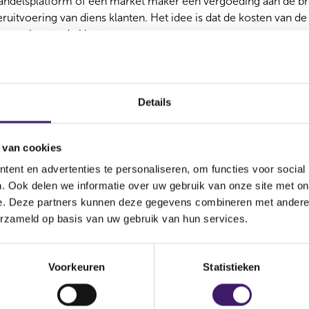
handelsplatform of een market maker een vergoeding aan de bro
ruitvoering van diens klanten. Het idee is dat de kosten van d
e ook voor de klant.
yse wijst op structureel slechter
kt gebruik van transactiedata en is in een eerste analyse do
Details
platformen en een niet PFOF-handelsplatform.
Alle drie han
 die in meerdere Europese landen actief zijn.
Het onderzoek
la
 PFOF-handelsplatform tegen structureel slechtere prijzen hand
 van cookies
chuwde afgelopen zomer al voor
ent en advertenties te personaliseren, om functies voor social
. Ook delen we informatie over uw gebruik van onze site met on
e. Deze partners kunnen deze gegevens combineren met andere i
erzameld op basis van uw gebruik van hun services.
rschuwde de
European Securities and Markets Authority
(ESMA
risico’s van PFOF. Deze handelsmethode is vaak in gebruik bij
 voor de onwenselijke prikkel bij een broker om de partij te s
Voorkeuren
Statistieken
aalt, in plaats van de partij die de orders van de beleggers het