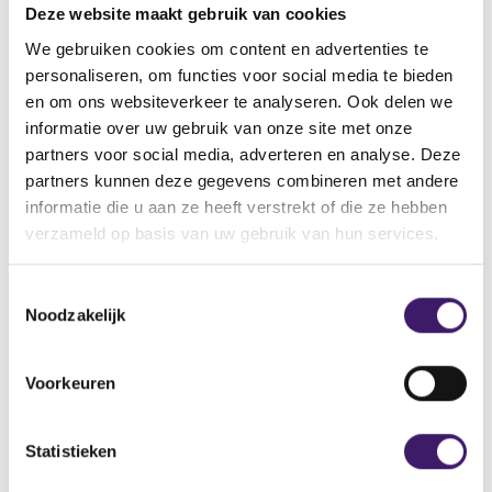
Deze website maakt gebruik van cookies
beleggingsinstellingen aan als dat nodig is
We gebruiken cookies om content en advertenties te
personaliseren, om functies voor social media te bieden
De ESMA-richtsnoeren stellen nieuwe eisen aan de
en om ons websiteverkeer te analyseren. Ook delen we
berekening van prestatievergoedingen in icbe’s en
informatie over uw gebruik van onze site met onze
beleggingsinstellingen, en het moment van uitkering.
partners voor social media, adverteren en analyse. Deze
Daarnaast streeft ESMA naar convergentie in het toezicht
partners kunnen deze gegevens combineren met andere
op (prestatie) vergoedingen in icbe’s en
informatie die u aan ze heeft verstrekt of die ze hebben
beleggingsinstellingen die aan retailbeleggers worden
verzameld op basis van uw gebruik van hun services.
aangeboden. Om toezichtconvergentie op Europees
niveau te bevorderen, integreren de toezichthouders van
de Europese lidstaten deze ESMA-richtsnoeren in hun
T
toezichtaanpak. In Nederland is de AFM de bevoegde
Noodzakelijk
o
autoriteit.
e
Aandachtspunten bij het aanpassen van de
s
Voorkeuren
prestatievergoedingen in uw icbe’s en
t
beleggingsinstellingen
e
m
Statistieken
Pas het prospectus, fondsvoorwaarden en essentiële
m
beleggersinformatie van de betreffende icbe’s en