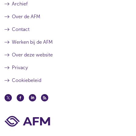
r
Archief
t
Over de AFM
i
k
Contact
e
Werken bij de AFM
l
Over deze website
Privacy
Cookiebeleid