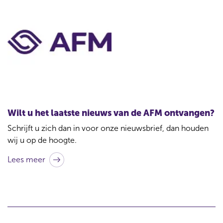
C
o
n
t
a
c
t
Wilt u het laatste nieuws van de AFM ontvangen?
b
Schrijft u zich dan in voor onze nieuwsbrief, dan houden
i
wij u op de hoogte.
j
Lees meer
d
i
t
a