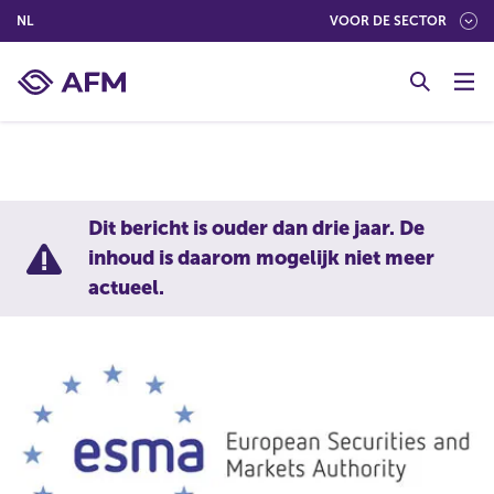
(NEDERLANDS (NEDERLAND))
NL
VOOR DE SECTOR
G
o
t
o
c
o
n
Dit bericht is ouder dan drie jaar. De
t
inhoud is daarom mogelijk niet meer
e
actueel.
n
t