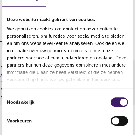
Naam
Deze website maakt gebruik van cookies
M.J. van der Vegte
We gebruiken cookies om content en advertenties te
personaliseren, om functies voor social media te bieden
Tuchtrechtelijke maatregelen
en om ons websiteverkeer te analyseren. Ook delen we
informatie over uw gebruik van onze site met onze
partners voor social media, adverteren en analyse. Deze
partners kunnen deze gegevens combineren met andere
Naam
M.J. van der Vegte
informatie die u aan ze heeft verstrekt of die ze hebben
Aard tuchtrechtelijke
Waarschuwing
verzameld op basis van uw gebruik van hun services.
maatregel
Moment van ingang
27 feb 2024
T
Einddatum
Noodzakelijk
o
e
s
Voorkeuren
t
Datum laatste update: 06 augustus 2026
e