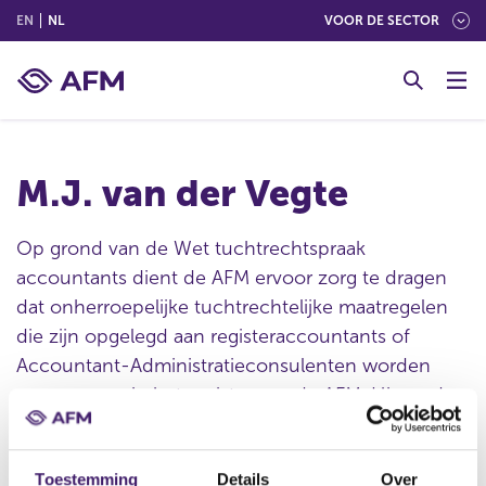
(ENGLISH)
(NEDERLANDS (NEDERLAND))
EN
NL
VOOR DE SECTOR
G
o
t
o
c
M.J. van der Vegte
o
n
t
Op grond van de Wet tuchtrechtspraak
e
accountants dient de AFM ervoor zorg te dragen
n
dat onherroepelijke tuchtrechtelijke maatregelen
t
die zijn opgelegd aan registeraccountants of
Accountant-Administratieconsulenten worden
opgenomen in het register van de AFM. Hieronder
ziet u aan welke betrokken persoon een
tuchtrechtelijke maatregel is opgelegd.
Toestemming
Details
Over