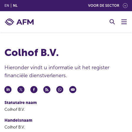
(ENGLISH)
(NEDERLANDS (NEDERLAND))
EN
NL
VOOR DE SECTOR
G
o
t
o
c
Colhof B.V.
o
n
t
Hieronder vindt u informatie uit het register
e
financiële dienstverleners.
n
t
Statutaire naam
Colhof B.V.
Handelsnaam
Colhof B.V.