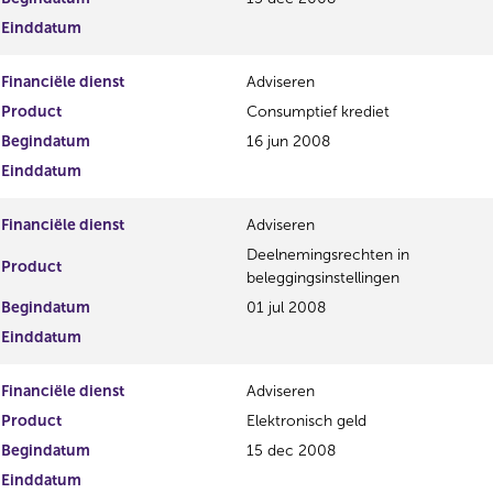
i
e
Einddatum
s
g
t
i
Financiële dienst
Adviseren
e
s
r
t
Product
Consumptief krediet
r
e
Begindatum
16 jun 2008
e
r
Einddatum
s
r
u
e
l
s
Financiële dienst
Adviseren
t
u
Deelnemingsrechten in
a
l
Product
beleggingsinstellingen
a
t
t
a
Begindatum
01 jul 2008
a
Einddatum
t
Financiële dienst
Adviseren
Product
Elektronisch geld
Begindatum
15 dec 2008
Einddatum