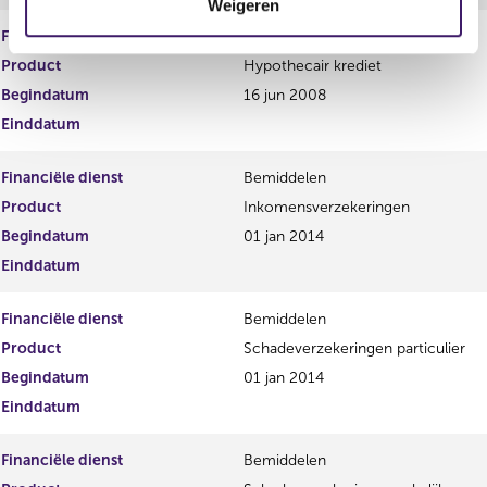
Weigeren
i
e
Financiële dienst
Bemiddelen
Product
Hypothecair krediet
Begindatum
16 jun 2008
Einddatum
Financiële dienst
Bemiddelen
Product
Inkomensverzekeringen
Begindatum
01 jan 2014
Einddatum
Financiële dienst
Bemiddelen
Product
Schadeverzekeringen particulier
Begindatum
01 jan 2014
Einddatum
Financiële dienst
Bemiddelen