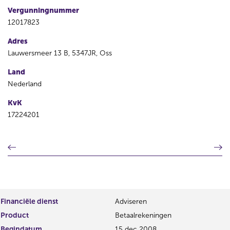
Vergunningnummer
12017823
Adres
Lauwersmeer 13 B, 5347JR, Oss
Land
Nederland
KvK
17224201
V
V
o
o
r
l
i
g
g
e
e
n
Financiële dienst
Adviseren
r
d
Product
Betaalrekeningen
e
e
g
r
Begindatum
15 dec 2008