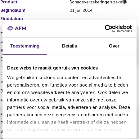
Product
Schadeverzekeringen zakelijk
Begindatum
01 jan 2014
Einddatum
Financiële dienst
Adviseren
Product
Spaarrekeningen
Toestemming
Details
Over
Begindatum
16 jun 2008
Einddatum
Deze website maakt gebruik van cookies
Financiële dienst
Adviseren
We gebruiken cookies om content en advertenties te
Product
Vermogen
personaliseren, om functies voor social media te bieden
Begindatum
01 jan 2014
en om ons websiteverkeer te analyseren. Ook delen we
Einddatum
informatie over uw gebruik van onze site met onze
partners voor social media, adverteren en analyse. Deze
Financiële dienst
Adviseren
partners kunnen deze gegevens combineren met andere
informatie die u aan ze heeft verstrekt of die ze hebben
Product
Zorgverzekeringen
verzameld op basis van uw gebruik van hun services.
Begindatum
01 jan 2014