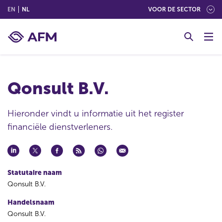
(ENGLISH)
(NEDERLANDS (NEDERLAND))
EN
NL
VOOR DE SECTOR
G
o
t
o
c
Qonsult B.V.
o
n
t
Hieronder vindt u informatie uit het register
e
financiële dienstverleners.
n
t
Statutaire naam
Qonsult B.V.
Handelsnaam
Qonsult B.V.