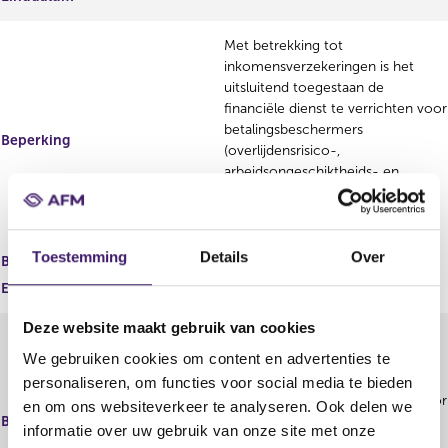
Met betrekking tot
inkomensverzekeringen is het
uitsluitend toegestaan de
financiële dienst te verrichten voor
betalingsbeschermers
Beperking
(overlijdensrisico-,
arbeidsongeschiktheids- en
werkloosheidsverzekeringen) in
combinatie met hypothecair
krediet
Toestemming
Details
Over
Begindatum
09 mrt 2021
Einddatum
Deze website maakt gebruik van cookies
Met betrekking tot
inkomensverzekeringen is het
We gebruiken cookies om content en advertenties te
uitsluitend toegestaan de
personaliseren, om functies voor social media te bieden
financiële dienst te verrichten voor
en om ons websiteverkeer te analyseren. Ook delen we
Beperking
betalingsbeschermers
informatie over uw gebruik van onze site met onze
(overlijdensrisico-,