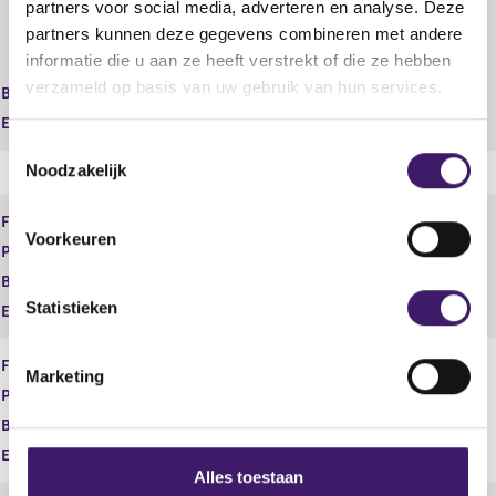
partners voor social media, adverteren en analyse. Deze
arbeidsongeschiktheids- en
partners kunnen deze gegevens combineren met andere
werkloosheidsverzekeringen) in
informatie die u aan ze heeft verstrekt of die ze hebben
combinatie met vermogen
verzameld op basis van uw gebruik van hun services.
Begindatum
09 mrt 2021
Einddatum
T
Noodzakelijk
o
e
Financiële dienst
Bemiddelen
s
Voorkeuren
Product
Betaalrekeningen
t
e
Begindatum
09 mrt 2021
m
Statistieken
Einddatum
m
i
Financiële dienst
Bemiddelen
Marketing
n
Product
Consumptief krediet
g
Begindatum
09 mrt 2021
s
Einddatum
s
Alles toestaan
e