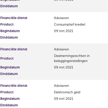
i
e
Einddatum
s
g
t
i
Financiële dienst
Adviseren
e
s
r
t
Product
Consumptief krediet
r
e
Begindatum
09 mrt 2021
e
r
Einddatum
s
r
u
e
l
s
Financiële dienst
Adviseren
t
u
Deelnemingsrechten in
a
l
Product
beleggingsinstellingen
a
t
t
a
Begindatum
09 mrt 2021
a
Einddatum
t
Financiële dienst
Adviseren
Product
Elektronisch geld
Begindatum
09 mrt 2021
Einddatum