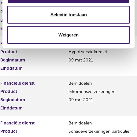
Financiële dienst
Bemiddelen
l
Product
Elektronisch geld
e
Selectie toestaan
Begindatum
09 mrt 2021
c
t
Einddatum
Weigeren
i
e
Financiële dienst
Bemiddelen
Product
Hypothecair krediet
Begindatum
09 mrt 2021
Einddatum
Financiële dienst
Bemiddelen
Product
Inkomensverzekeringen
Begindatum
09 mrt 2021
Einddatum
Financiële dienst
Bemiddelen
Product
Schadeverzekeringen particulier