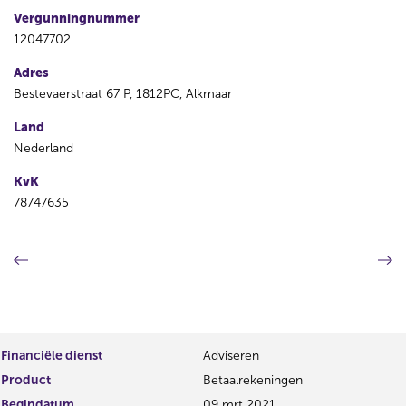
Vergunningnummer
12047702
Adres
Bestevaerstraat 67 P, 1812PC, Alkmaar
Land
Nederland
KvK
78747635
V
V
o
o
r
l
i
g
g
e
e
n
Financiële dienst
Adviseren
r
d
Product
Betaalrekeningen
e
e
g
r
Begindatum
09 mrt 2021