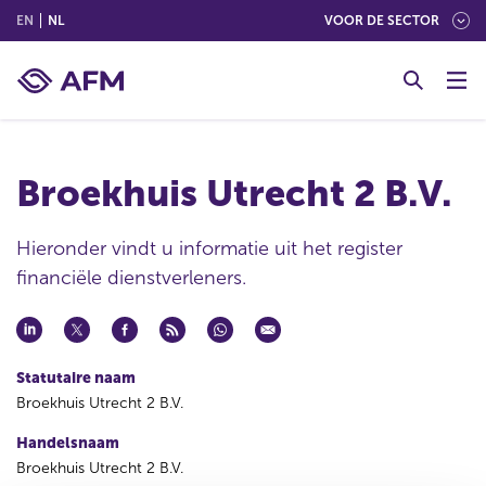
(ENGLISH)
(NEDERLANDS (NEDERLAND))
EN
NL
VOOR DE SECTOR
G
o
t
o
c
Broekhuis Utrecht 2 B.V.
o
n
t
Hieronder vindt u informatie uit het register
e
financiële dienstverleners.
n
t
Statutaire naam
Broekhuis Utrecht 2 B.V.
Handelsnaam
Broekhuis Utrecht 2 B.V.