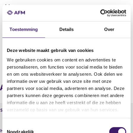
Adres
Utrecht
Land
Toestemming
Details
Over
Nederland
KvK
30200907
Deze website maakt gebruik van cookies
We gebruiken cookies om content en advertenties te
V
V
personaliseren, om functies voor social media te bieden
o
o
en om ons websiteverkeer te analyseren. Ook delen we
r
l
informatie over uw gebruik van onze site met onze
i
g
Aangesloten instellingen via
partners voor social media, adverteren en analyse. Deze
g
e
partners kunnen deze gegevens combineren met andere
e
n
r
d
informatie die u aan ze heeft verstrekt of die ze hebben
e
e
verzameld op basis van uw gebruik van hun services.
Statutaire naam
Broekhuis Assurantie B.V.
g
r
Broekhuis Assurantie
i
e
B.V.,Broekhuis Financiële
T
s
g
Handelsnaam
Diensten,Broekhuis
Noodzakelijk
t
i
o