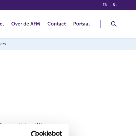
(ENGLISH)
(NEDERLA
EN
NL
el
Over de AFM
Contact
Portaal
ners
Kemper Fietsen B.V.