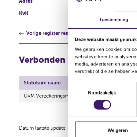
Adres
gemeente 's-Gravenhag
KvK
27361096
Toestemming
Vorige register resultaat
Deze website maakt gebruik
We gebruiken cookies om cont
websiteverkeer te analyseren
Verbonden bemiddelaars vi
media, adverteren en analys
verstrekt of die ze hebben v
Statutaire naam
T
Noodzakelijk
o
UVM Verzekeringsmaatschappij N.V.
e
s
t
e
Datum laatste update: 08 augustus 2026
m
Weigeren
m