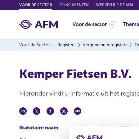
G
VOOR DE SECTOR
CONSUMENTEN
WERKEN BIJ DE AFM
o
t
Voor de sector
Thema
o
c
o
Voor de Sector
Registers
Vergunningenregisters
Fi
n
t
e
Kemper Fietsen B.V.
n
t
Hieronder vindt u informatie uit het registe
Statutaire naam
Kemper Fietsen B.V.