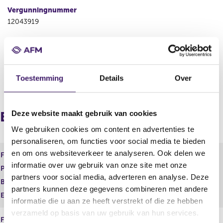
Vergunningnummer
12043919
Land
Tsjechië
Toestemming
Details
Over
V
V
o
o
r
l
i
g
Deze website maakt gebruik van cookies
Europees paspoort (inkomend)
g
e
We gebruiken cookies om content en advertenties te
e
n
personaliseren, om functies voor social media te bieden
r
d
e
e
en om ons websiteverkeer te analyseren. Ook delen we
Financiele Dienst
Bemiddelen
g
r
informatie over uw gebruik van onze site met onze
Product
Schadeverzekeringen particulier
i
e
partners voor social media, adverteren en analyse. Deze
s
g
Begindatum
12 apr 2015
partners kunnen deze gegevens combineren met andere
t
i
Einddatum
informatie die u aan ze heeft verstrekt of die ze hebben
e
s
r
t
verzameld op basis van uw gebruik van hun services.
Financiele Dienst
Bemiddelen
r
e