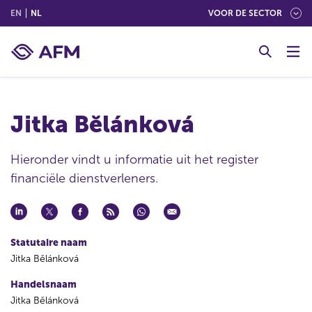
(ENGLISH)
(NEDERLANDS (NEDERLAND))
EN
NL
VOOR DE SECTOR
G
o
t
o
c
Jitka Bĕlánková
o
n
t
Hieronder vindt u informatie uit het register
e
financiële dienstverleners.
n
t
Statutaire naam
Jitka Bĕlánková
Handelsnaam
Jitka Bĕlánková