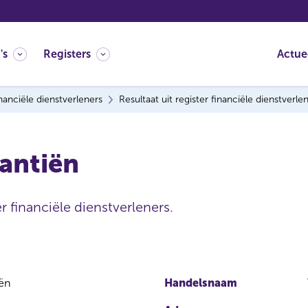
's
Registers
Actue
nanciële dienstverleners
Resultaat uit register financiële dienstverle
antiën
r financiële dienstverleners.
iën
Handelsnaam