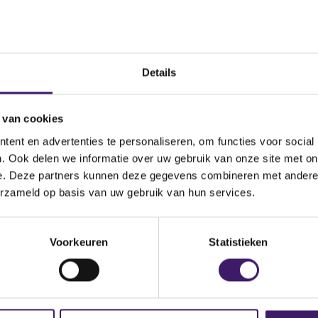
ngen particulier
ngen zakelijk
n
Details
 van cookies
gen
ent en advertenties te personaliseren, om functies voor social
. Ook delen we informatie over uw gebruik van onze site met on
e. Deze partners kunnen deze gegevens combineren met andere i
Begi
erzameld op basis van uw gebruik van hun services.
f krediet
18 s
Voorkeuren
Statistieken
r krediet
18 s
erzekeringen
01 ja
ekeringen particulier
01 ja