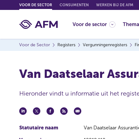
G
VOOR DE SECTOR
CONSUMENTEN
WERKEN BIJ DE AFM
o
t
Voor de sector
Thema
o
c
o
Voor de Sector
Registers
Vergunningenregisters
Fi
n
t
e
Van Daatselaar Assur
n
t
Hieronder vindt u informatie uit het registe
Statutaire naam
Van Daatselaar Assurant