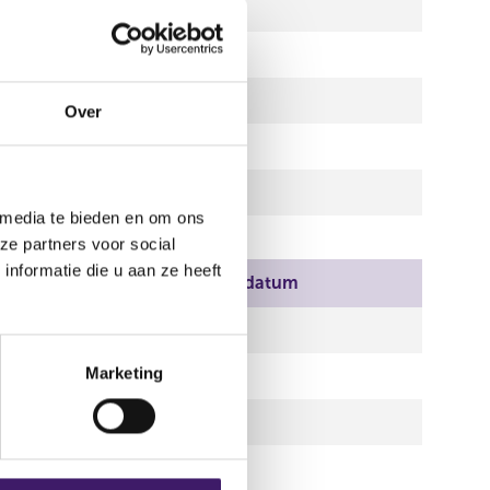
01 jan 2014
01 jan 2014
18 sep 2009
Over
01 jan 2014
01 jan 2014
 media te bieden en om ons
ze partners voor social
nformatie die u aan ze heeft
ndatum
Einddatum
ep 2009
Marketing
ep 2009
n 2014
n 2014