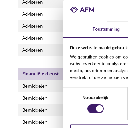
Adviseren
Schadeverzekeri
Adviseren
Schadeverzekeri
Adviseren
Spaarrekeninge
Toestemming
Adviseren
Vermogen
Deze website maakt gebruik
Adviseren
Zorgverzekerin
We gebruiken cookies om cont
websiteverkeer te analyseren
media, adverteren en analys
Financiële dienst
Product
verstrekt of die ze hebben v
Bemiddelen
Consumptie
T
Noodzakelijk
o
Bemiddelen
Hypothecai
e
Bemiddelen
Inkomensv
s
t
Bemiddelen
Schadeverz
e