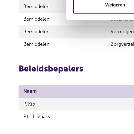
m
Weigeren
Bemiddelen
Schadeverz
m
i
Bemiddelen
Spaarreke
n
Bemiddelen
Vermogen
g
s
Bemiddelen
Zorgverze
s
e
l
Beleidsbepalers
e
c
t
i
Naam
e
P. Kip
P.H.J. Staaks