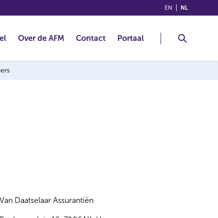
(ENGLISH)
(NEDERLA
EN
NL
el
Over de AFM
Contact
Portaal
ners
Van Daatselaar Assurantiën