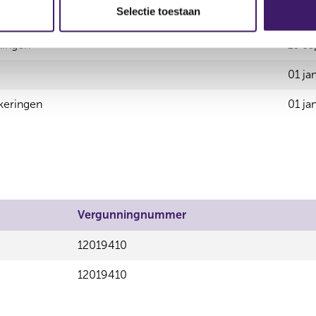
Selectie toestaan
ekeringen zakelijk
01 ja
ningen
18 s
01 ja
keringen
01 ja
Vergunningnummer
12019410
12019410