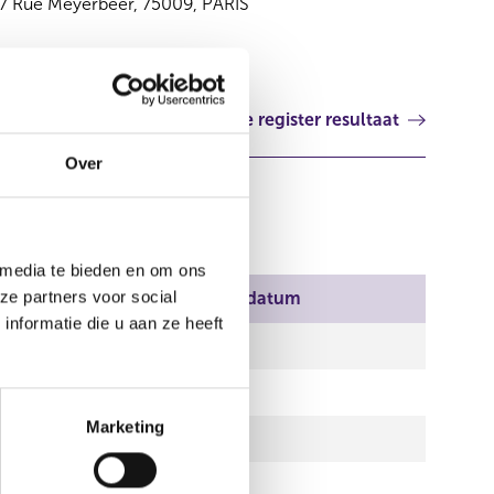
7 Rue Meyerbeer, 75009, PARIS
Volgende register resultaat
Over
 media te bieden en om ons
ze partners voor social
ndatum
Einddatum
nformatie die u aan ze heeft
l 2010
l 2010
Marketing
l 2010
l 2010