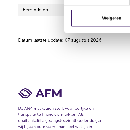
t
Bemiddelen
Zorgverze
e
m
Weigeren
m
i
n
Datum laatste update: 07 augustus 2026
g
s
s
e
l
e
c
t
i
e
De AFM maakt zich sterk voor eerlijke en
transparante financiële markten. Als
onafhankelijke gedragstoezichthouder dragen
wij bij aan duurzaam financieel welzijn in