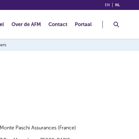
(ENGLISH)
(NEDERLA
EN
NL
el
Over de AFM
Contact
Portaal
ners
Monte Paschi Assurances (France)