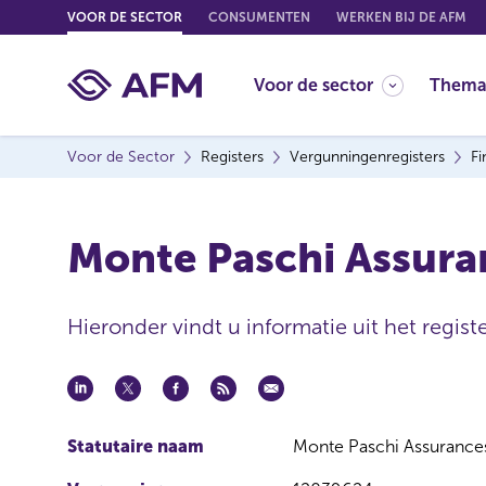
G
VOOR DE SECTOR
CONSUMENTEN
WERKEN BIJ DE AFM
o
t
Voor de sector
Thema
o
c
o
Voor de Sector
Registers
Vergunningenregisters
Fi
n
t
e
Monte Paschi Assura
n
t
Hieronder vindt u informatie uit het registe
Statutaire naam
Monte Paschi Assurances