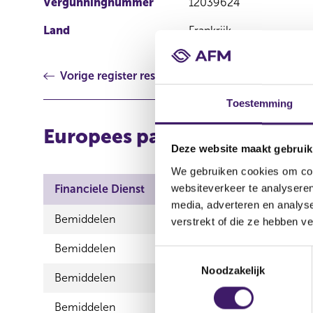
Vergunningnummer
12039624
Land
Frankrijk
Vorige register resultaat
Toestemming
Europees paspoort (inkome
Deze website maakt gebruik
We gebruiken cookies om cont
websiteverkeer te analyseren
Financiele Dienst
Product
media, adverteren en analys
Bemiddelen
Inkomensv
verstrekt of die ze hebben v
Bemiddelen
Schadeverz
T
Noodzakelijk
o
Bemiddelen
Schadever
e
s
Bemiddelen
Vermoge