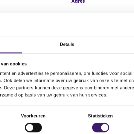
Adres
Details
nd)
 van cookies
ent en advertenties te personaliseren, om functies voor social
. Ook delen we informatie over uw gebruik van onze site met on
Begi
e. Deze partners kunnen deze gegevens combineren met andere i
erzekeringen
15 ju
erzameld op basis van uw gebruik van hun services.
ekeringen particulier
15 ju
Voorkeuren
Statistieken
zekeringen zakelijk
15 ju
n
15 ju