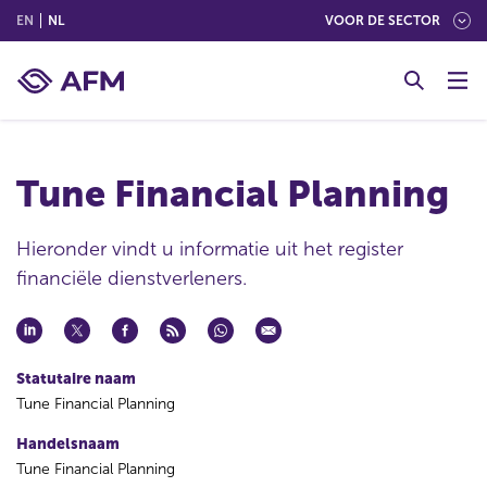
(ENGLISH)
(NEDERLANDS (NEDERLAND))
EN
NL
VOOR DE SECTOR
G
o
t
o
c
Tune Financial Planning
o
n
t
Hieronder vindt u informatie uit het register
e
financiële dienstverleners.
n
t
Statutaire naam
Tune Financial Planning
Handelsnaam
Tune Financial Planning