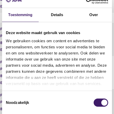
i
e
Einddatum
s
g
t
i
Toestemming
Details
Over
e
s
r
t
Financiële dienst
Bemiddelen
r
e
Deze website maakt gebruik van cookies
e
r
Product
Inkomensverzekeringen
s
r
We gebruiken cookies om content en advertenties te
Begindatum
03 jun 2025
u
e
personaliseren, om functies voor social media te bieden
Einddatum
l
s
en om ons websiteverkeer te analyseren. Ook delen we
t
u
informatie over uw gebruik van onze site met onze
a
l
Financiële dienst
Bemiddelen
partners voor social media, adverteren en analyse. Deze
a
t
Product
Schadeverzekeringen particulier
t
a
partners kunnen deze gegevens combineren met andere
a
Begindatum
03 jun 2025
informatie die u aan ze heeft verstrekt of die ze hebben
t
Einddatum
verzameld op basis van uw gebruik van hun services.
Financiële dienst
Bemiddelen
T
Product
Schadeverzekeringen zakelijk
Noodzakelijk
o
Begindatum
03 jun 2025
e