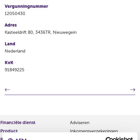
Vergunningnummer
12050430
Adres
Kasteeldrift 80, 3436TR, Nieuwegein
Land
Nederland
KvK
91849225
V
V
o
o
r
l
i
g
g
e
e
n
Financiële dienst
Adviseren
r
d
Product
Inkomensverzekeringen
e
e
g
r
Begindatum
03 jun 2025