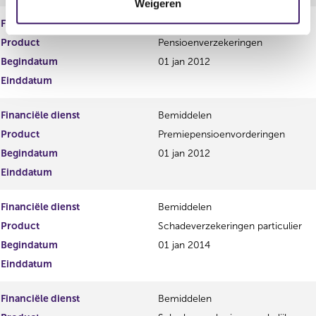
Weigeren
i
e
Financiële dienst
Bemiddelen
Product
Pensioenverzekeringen
Begindatum
01 jan 2012
Einddatum
Financiële dienst
Bemiddelen
Product
Premiepensioenvorderingen
Begindatum
01 jan 2012
Einddatum
Financiële dienst
Bemiddelen
Product
Schadeverzekeringen particulier
Begindatum
01 jan 2014
Einddatum
Financiële dienst
Bemiddelen