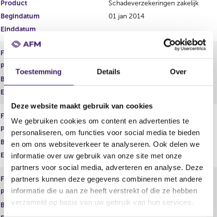
Product
Schadeverzekeringen zakelijk
Begindatum
01 jan 2014
Einddatum
Financiële dienst
Adviseren
Product
Spaarrekeningen
Toestemming
Details
Over
Begindatum
10 nov 2006
Einddatum
Deze website maakt gebruik van cookies
Financiële dienst
Adviseren
We gebruiken cookies om content en advertenties te
Product
Vermogen
personaliseren, om functies voor social media te bieden
Begindatum
01 jan 2014
en om ons websiteverkeer te analyseren. Ook delen we
Einddatum
informatie over uw gebruik van onze site met onze
partners voor social media, adverteren en analyse. Deze
Financiële dienst
Adviseren
partners kunnen deze gegevens combineren met andere
informatie die u aan ze heeft verstrekt of die ze hebben
Product
Zorgverzekeringen
verzameld op basis van uw gebruik van hun services.
Begindatum
01 jan 2014