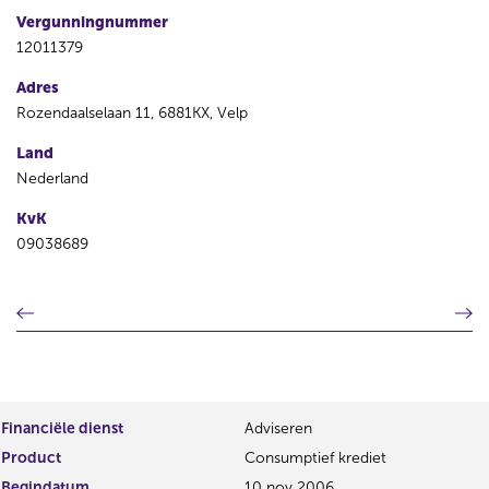
Vergunningnummer
12011379
Adres
Rozendaalselaan 11, 6881KX, Velp
Land
Nederland
KvK
09038689
V
V
o
o
r
l
i
g
g
e
e
n
Financiële dienst
Adviseren
r
d
Product
Consumptief krediet
e
e
g
r
Begindatum
10 nov 2006