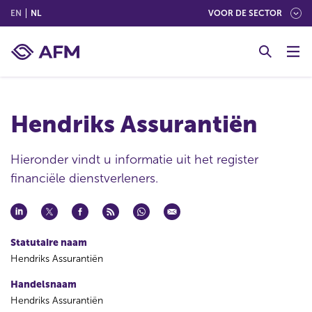
(ENGLISH)
(NEDERLANDS (NEDERLAND))
EN
NL
VOOR DE SECTOR
G
o
t
o
c
Hendriks Assurantiën
o
n
t
Hieronder vindt u informatie uit het register
e
financiële dienstverleners.
n
t
Statutaire naam
Hendriks Assurantiën
Handelsnaam
Hendriks Assurantiën