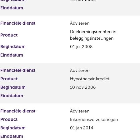
i
e
Einddatum
s
g
t
i
Financiële dienst
Adviseren
e
s
r
t
Deelnemingsrechten in
Product
r
e
beleggingsinstellingen
e
r
Begindatum
01 jul 2008
s
r
Einddatum
u
e
l
s
t
u
Financiële dienst
Adviseren
a
l
Product
Hypothecair krediet
a
t
t
a
Begindatum
10 nov 2006
a
Einddatum
t
Financiële dienst
Adviseren
Product
Inkomensverzekeringen
Begindatum
01 jan 2014
Einddatum