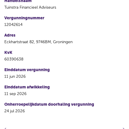
Handelsnaam
Tuinstra Financieel Adviseurs
Vergunningnummer
12042614
Adres
Eckhartstraat 82, 9746BM, Groningen
KvK
60390638
Einddatum vergunning
11 jun 2026
Einddatum afwikkeling
11 sep 2026
Onherroepelijkdatum doorhaling vergunning
24 jul 2026
V
V