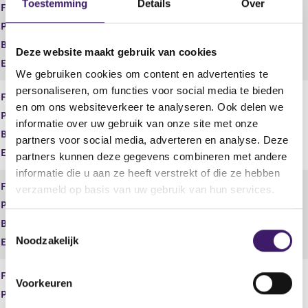
Toestemming
Details
Over
Financiële dienst
Adviseren
Product
Schadeverzekeringen zakelijk
Begindatum
23 mei 2014
Deze website maakt gebruik van cookies
Einddatum
11 jun 2026
We gebruiken cookies om content en advertenties te
personaliseren, om functies voor social media te bieden
Financiële dienst
Adviseren
en om ons websiteverkeer te analyseren. Ook delen we
Product
Spaarrekeningen
informatie over uw gebruik van onze site met onze
Begindatum
23 mei 2014
partners voor social media, adverteren en analyse. Deze
Einddatum
11 jun 2026
partners kunnen deze gegevens combineren met andere
informatie die u aan ze heeft verstrekt of die ze hebben
Financiële dienst
Adviseren
verzameld op basis van uw gebruik van hun services.
Product
Vermogen
Begindatum
23 mei 2014
T
Noodzakelijk
Einddatum
11 jun 2026
o
e
Financiële dienst
Adviseren
s
Voorkeuren
t
Product
Zorgverzekeringen