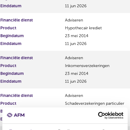
a
Einddatum
11 jun 2026
t
Financiële dienst
Adviseren
Product
Hypothecair krediet
Begindatum
23 mei 2014
Einddatum
11 jun 2026
Financiële dienst
Adviseren
Product
Inkomensverzekeringen
Begindatum
23 mei 2014
Einddatum
11 jun 2026
Financiële dienst
Adviseren
Product
Schadeverzekeringen particulier
Begindatum
23 mei 2014
Einddatum
11 jun 2026