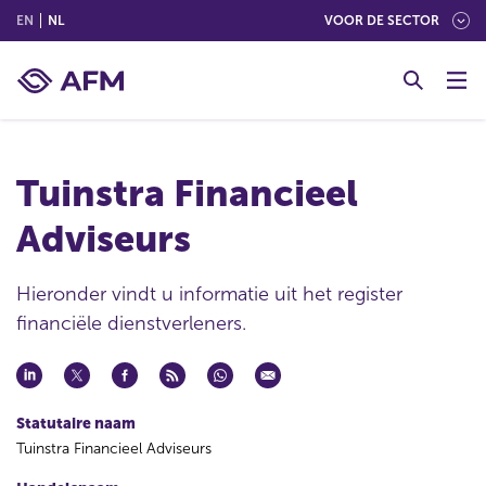
(ENGLISH)
(NEDERLANDS (NEDERLAND))
EN
NL
VOOR DE SECTOR
G
o
t
o
c
Tuinstra Financieel
o
n
Adviseurs
t
e
n
Hieronder vindt u informatie uit het register
t
financiële dienstverleners.
Statutaire naam
Tuinstra Financieel Adviseurs