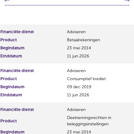
o
o
r
l
i
g
g
e
e
n
Financiële dienst
Adviseren
r
d
Product
Betaalrekeningen
e
e
g
r
Begindatum
23 mei 2014
i
e
Einddatum
11 jun 2026
s
g
t
i
Financiële dienst
Adviseren
e
s
r
t
Product
Consumptief krediet
r
e
Begindatum
09 dec 2019
e
r
Einddatum
11 jun 2026
s
r
u
e
l
s
Financiële dienst
Adviseren
t
u
Deelnemingsrechten in
a
l
Product
beleggingsinstellingen
a
t
t
a
Begindatum
23 mei 2014