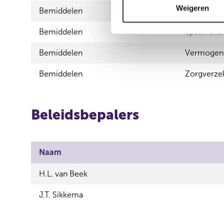
m
Weigeren
Bemiddelen
Schadeverz
m
i
Bemiddelen
Spaarreke
n
Bemiddelen
Vermogen
g
s
Bemiddelen
Zorgverze
s
e
l
Beleidsbepalers
e
c
t
i
Naam
e
H.L. van Beek
J.T. Sikkema