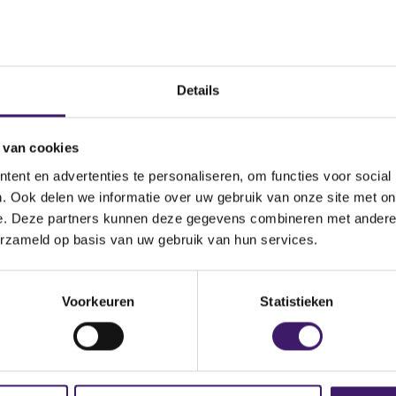
ngen particulier
ngen zakelijk
n
Details
 van cookies
gen
ent en advertenties te personaliseren, om functies voor social
. Ook delen we informatie over uw gebruik van onze site met on
e. Deze partners kunnen deze gegevens combineren met andere i
Begi
erzameld op basis van uw gebruik van hun services.
eningen
02 ju
Voorkeuren
Statistieken
ch geld
02 ju
erzekeringen
02 ju
ekeringen particulier
02 ju