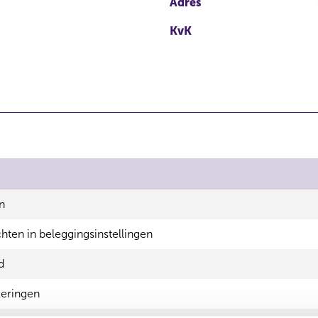
Adres
KvK
n
ten in beleggingsinstellingen
d
eringen