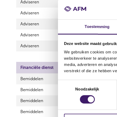
Adviseren
Schadeverzekeri
Adviseren
Schadeverzekeri
Adviseren
Spaarrekeninge
Toestemming
Adviseren
Vermogen
Deze website maakt gebruik
Adviseren
Zorgverzekerin
We gebruiken cookies om cont
websiteverkeer te analyseren
media, adverteren en analys
Financiële dienst
Product
verstrekt of die ze hebben v
Bemiddelen
Betaalrek
T
Noodzakelijk
o
Bemiddelen
Elektronis
e
Bemiddelen
Inkomensv
s
t
Bemiddelen
Schadeverz
e