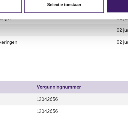
Selectie toestaan
ekeringen zakelijk
02 ju
ningen
02 ju
02 ju
keringen
02 ju
Vergunningnummer
12042656
12042656