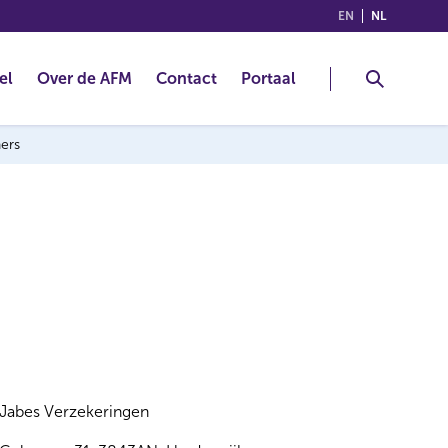
(ENGLISH)
(NEDERLA
EN
NL
el
Over de AFM
Contact
Portaal
ners
Jabes Verzekeringen