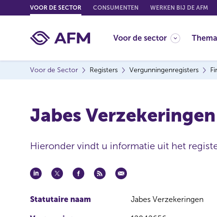
G
VOOR DE SECTOR
CONSUMENTEN
WERKEN BIJ DE AFM
o
t
Voor de sector
Thema
o
c
o
Voor de Sector
Registers
Vergunningenregisters
Fi
n
t
e
Jabes Verzekeringen
n
t
Hieronder vindt u informatie uit het registe
Statutaire naam
Jabes Verzekeringen