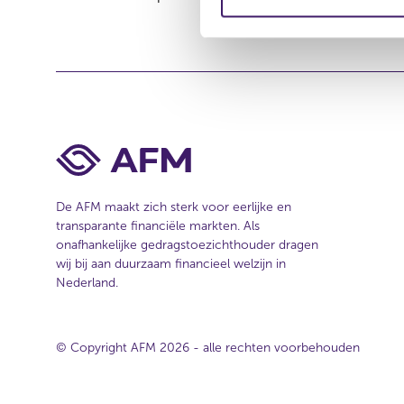
m
i
n
g
s
s
e
l
e
c
De AFM maakt zich sterk voor eerlijke en
transparante financiële markten. Als
t
onafhankelijke gedragstoezichthouder dragen
i
wij bij aan duurzaam financieel welzijn in
e
Nederland.
© Copyright AFM 2026 - alle rechten voorbehouden