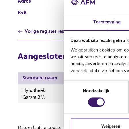
Adres
Hofstraat 69, 7001JD, 
KvK
05064149
Toestemming
Vorige register resultaat
Deze website maakt gebruik
We gebruiken cookies om cont
Aangesloten instellingen vi
websiteverkeer te analyseren
media, adverteren en analys
verstrekt of die ze hebben v
Statutaire naam
Handelsnaam
T
Hypotheek
Hypotheek Garant B.V.,Nicol
Noodzakelijk
o
Garant B.V.
verzekeringen,Totaalgarant v
e
s
t
e
m
Weigeren
Datum laatste update: 07 augustus 2026