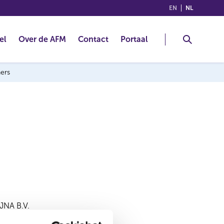
(ENGLISH)
(NEDERLA
EN
NL
el
Over de AFM
Contact
Portaal
ners
JNA B.V.