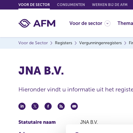
G
VOOR DE SECTOR
CONSUMENTEN
WERKEN BIJ DE AFM
o
t
Voor de sector
Thema
o
c
o
Voor de Sector
Registers
Vergunningenregisters
Fi
n
t
e
JNA B.V.
n
t
Hieronder vindt u informatie uit het registe
Statutaire naam
JNA B.V.