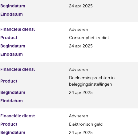
g
r
Begindatum
24 apr 2025
i
e
Einddatum
s
g
t
i
Financiële dienst
Adviseren
e
s
r
t
Product
Consumptief krediet
r
e
Begindatum
24 apr 2025
e
r
Einddatum
s
r
u
e
l
s
Financiële dienst
Adviseren
t
u
Deelnemingsrechten in
a
l
Product
beleggingsinstellingen
a
t
t
a
Begindatum
24 apr 2025
a
Einddatum
t
Financiële dienst
Adviseren
Product
Elektronisch geld
Begindatum
24 apr 2025