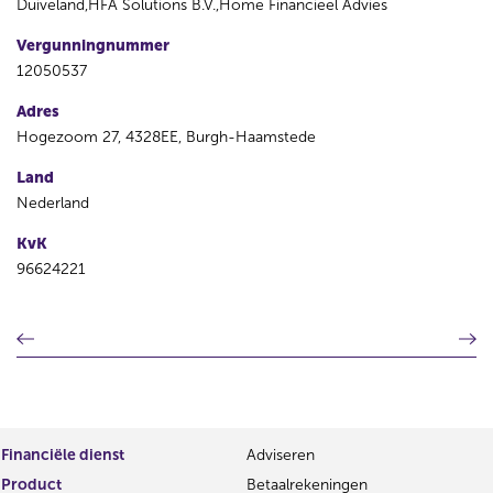
Duiveland,HFA Solutions B.V.,Home Financieel Advies
Vergunningnummer
12050537
Adres
Hogezoom 27, 4328EE, Burgh-Haamstede
Land
Nederland
KvK
96624221
V
V
o
o
r
l
i
g
g
e
e
n
Financiële dienst
Adviseren
r
d
Product
Betaalrekeningen
e
e