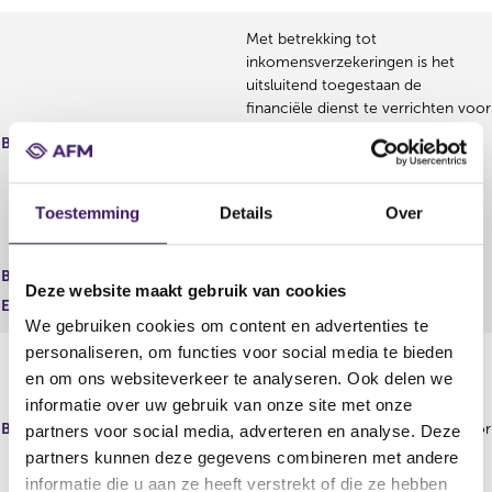
Met betrekking tot
inkomensverzekeringen is het
uitsluitend toegestaan de
financiële dienst te verrichten voor
betalingsbeschermers
Beperking
(overlijdensrisico-,
arbeidsongeschiktheids- en
werkloosheidsverzekeringen) in
Toestemming
Details
Over
combinatie met hypothecair
krediet
Begindatum
24 apr 2025
Deze website maakt gebruik van cookies
Einddatum
We gebruiken cookies om content en advertenties te
personaliseren, om functies voor social media te bieden
Met betrekking tot
en om ons websiteverkeer te analyseren. Ook delen we
schadeverzekeringen particulier is
informatie over uw gebruik van onze site met onze
het uitsluitend toegestaan de
Beperking
financiële dienst te verrichten voor
partners voor social media, adverteren en analyse. Deze
opstal- en inboedelverzekeringen
partners kunnen deze gegevens combineren met andere
in combinatie met hypothecair
informatie die u aan ze heeft verstrekt of die ze hebben