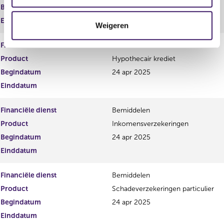
c
Begindatum
24 apr 2025
t
Einddatum
Weigeren
i
e
Financiële dienst
Bemiddelen
Product
Hypothecair krediet
Begindatum
24 apr 2025
Einddatum
Financiële dienst
Bemiddelen
Product
Inkomensverzekeringen
Begindatum
24 apr 2025
Einddatum
Financiële dienst
Bemiddelen
Product
Schadeverzekeringen particulier
Begindatum
24 apr 2025
Einddatum