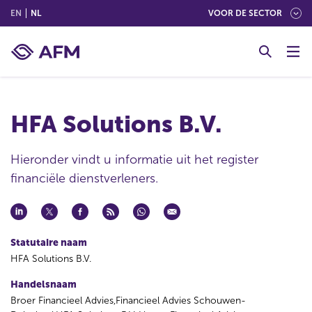
(ENGLISH)
(NEDERLANDS (NEDERLAND))
EN
NL
VOOR DE SECTOR
G
o
t
o
c
HFA Solutions B.V.
o
n
t
Hieronder vindt u informatie uit het register
e
financiële dienstverleners.
n
t
Statutaire naam
HFA Solutions B.V.
Handelsnaam
Broer Financieel Advies,Financieel Advies Schouwen-