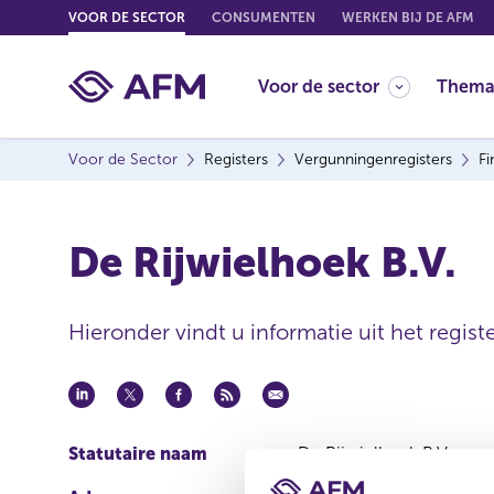
G
VOOR DE SECTOR
CONSUMENTEN
WERKEN BIJ DE AFM
o
t
Voor de sector
Thema
o
c
o
Voor de Sector
Registers
Vergunningenregisters
Fi
n
t
e
De Rijwielhoek B.V.
n
t
Hieronder vindt u informatie uit het registe
Statutaire naam
De Rijwielhoek B.V.