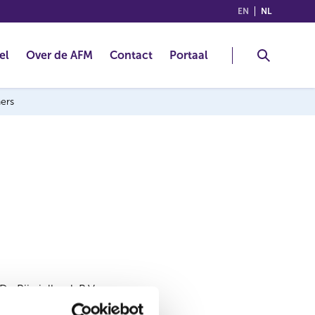
(ENGLISH)
(NEDERLA
EN
NL
el
Over de AFM
Contact
Portaal
ners
De Rijwielhoek B.V.