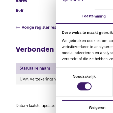
Adres
gemeente Epe
KvK
92161820
Toestemming
Vorige register resultaat
Deze website maakt gebruik
We gebruiken cookies om cont
websiteverkeer te analyseren
Verbonden bemiddelaars vi
media, adverteren en analys
verstrekt of die ze hebben v
Statutaire naam
T
Noodzakelijk
o
UVM Verzekeringsmaatschappij N.V.
e
s
t
e
Datum laatste update: 07 augustus 2026
m
Weigeren
m