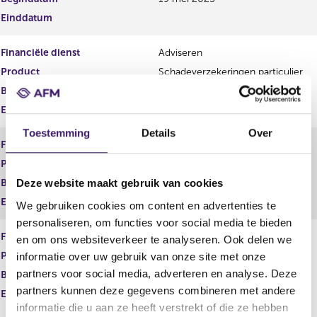
i
e
Einddatum
s
g
t
i
Financiële dienst
Adviseren
e
s
r
t
Product
Schadeverzekeringen particulier
r
e
Begindatum
19 mei 2025
e
r
Einddatum
s
r
u
e
Toestemming
Details
Over
l
s
Financiële dienst
Adviseren
t
u
Product
Schadeverzekeringen zakelijk
a
l
a
t
Begindatum
19 mei 2025
Deze website maakt gebruik van cookies
t
a
Einddatum
We gebruiken cookies om content en advertenties te
a
personaliseren, om functies voor social media te bieden
t
Financiële dienst
Adviseren
en om ons websiteverkeer te analyseren. Ook delen we
Product
Zorgverzekeringen
informatie over uw gebruik van onze site met onze
partners voor social media, adverteren en analyse. Deze
Begindatum
19 mei 2025
partners kunnen deze gegevens combineren met andere
Einddatum
informatie die u aan ze heeft verstrekt of die ze hebben