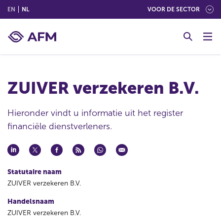
(ENGLISH)
(NEDERLANDS (NEDERLAND))
EN
NL
VOOR DE SECTOR
G
o
t
o
c
ZUIVER verzekeren B.V.
o
n
t
Hieronder vindt u informatie uit het register
e
financiële dienstverleners.
n
t
Statutaire naam
ZUIVER verzekeren B.V.
Handelsnaam
ZUIVER verzekeren B.V.