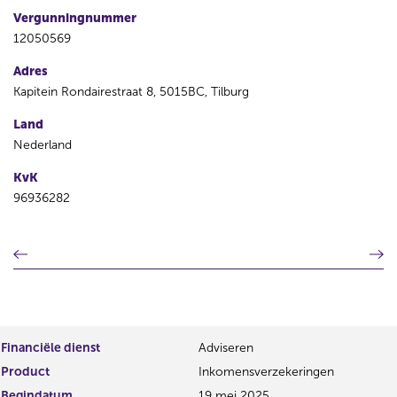
Vergunningnummer
12050569
Adres
Kapitein Rondairestraat 8, 5015BC, Tilburg
Land
Nederland
KvK
96936282
V
V
o
o
r
l
i
g
g
e
e
n
Financiële dienst
Adviseren
r
d
Product
Inkomensverzekeringen
e
e
g
r
Begindatum
19 mei 2025