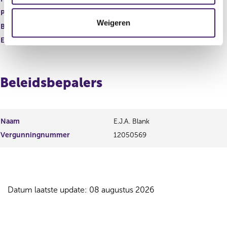
c
t
Product
Zorgverzekeringen
Weigeren
i
Begindatum
19 mei 2025
e
Einddatum
Beleidsbepalers
Naam
E.J.A. Blank
Vergunningnummer
12050569
Datum laatste update: 08 augustus 2026