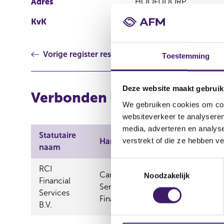
Adres
HOOFDDORP
KvK
34061317
Vorige register resultaat
Toestemming
Deze website maakt gebruik
Verbonden bemiddelaars vi
We gebruiken cookies om cont
websiteverkeer te analyseren
media, adverteren en analys
Statutaire
verstrekt of die ze hebben v
Handelsnaam
naam
T
RCI
Can Lease,Dacia Financial Services
Noodzakelijk
o
Financial
Services,Nissan Lease,Overlease,RC
e
Services
Financial Services
s
B.V.
t
e