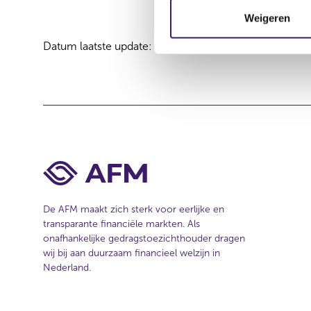
m
Weigeren
m
Datum laatste update: 07 augustus 2026
i
n
g
s
s
e
l
e
c
t
De AFM maakt zich sterk voor eerlijke en
i
transparante financiële markten. Als
e
onafhankelijke gedragstoezichthouder dragen
wij bij aan duurzaam financieel welzijn in
Nederland.