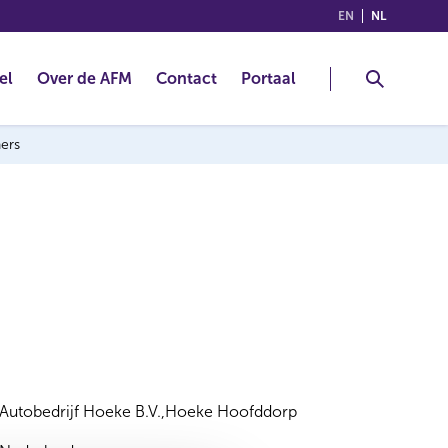
(ENGLISH)
(NEDERLA
EN
NL
el
Over de AFM
Contact
Portaal
ners
Autobedrijf Hoeke B.V.,Hoeke Hoofddorp