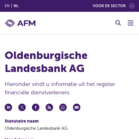
(ENGLISH)
(NEDERLANDS (NEDERLAND))
EN
NL
VOOR DE SECTOR
G
o
t
o
c
Oldenburgische
o
n
Landesbank AG
t
e
n
Hieronder vindt u informatie uit het register
t
financiële dienstverleners.
Statutaire naam
Oldenburgische Landesbank AG