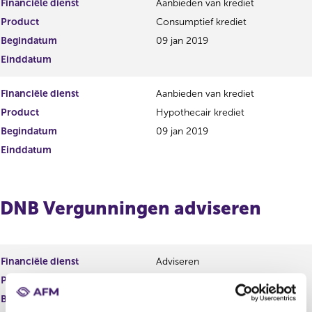
Financiële dienst
Aanbieden van krediet
s
g
Product
Consumptief krediet
t
i
Begindatum
e
09 jan 2019
s
r
t
Einddatum
r
e
e
r
Financiële dienst
Aanbieden van krediet
s
r
u
e
Product
Hypothecair krediet
l
s
Begindatum
09 jan 2019
t
u
Einddatum
a
l
a
t
t
a
a
DNB Vergunningen adviseren
t
Financiële dienst
Adviseren
Product
Betaalrekeningen
Begindatum
09 jan 2019