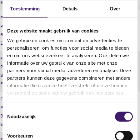
Einddatum
Toestemming
Details
Over
Financiële dienst
Adviseren
Product
Consumptief krediet
Deze website maakt gebruik van cookies
Begindatum
09 jan 2019
We gebruiken cookies om content en advertenties te
Einddatum
personaliseren, om functies voor social media te bieden
en om ons websiteverkeer te analyseren. Ook delen we
Financiële dienst
Adviseren
informatie over uw gebruik van onze site met onze
Product
Elektronisch geld
partners voor social media, adverteren en analyse. Deze
Begindatum
09 jan 2019
partners kunnen deze gegevens combineren met andere
Einddatum
informatie die u aan ze heeft verstrekt of die ze hebben
verzameld op basis van uw gebruik van hun services.
Financiële dienst
Adviseren
Product
Hypothecair krediet
T
Begindatum
09 jan 2019
Noodzakelijk
o
Einddatum
e
s
Voorkeuren
Financiële dienst
Adviseren