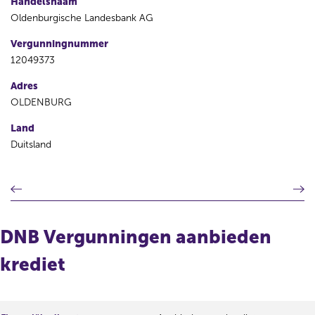
Handelsnaam
Oldenburgische Landesbank AG
Vergunningnummer
12049373
Adres
OLDENBURG
Land
Duitsland
V
V
o
o
r
l
i
g
DNB Vergunningen aanbieden
g
e
e
n
krediet
r
d
e
e
g
r
i
e