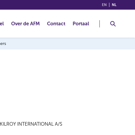
(ENGLISH)
(NEDERLA
EN
NL
el
Over de AFM
Contact
Portaal
ners
KILROY INTERNATIONAL A/S