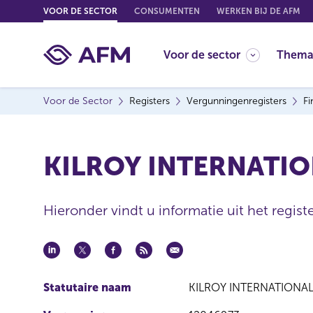
G
VOOR DE SECTOR
CONSUMENTEN
WERKEN BIJ DE AFM
o
t
Voor de sector
Thema
o
c
o
Voor de Sector
Registers
Vergunningenregisters
Fi
n
t
e
KILROY INTERNATIO
n
t
Hieronder vindt u informatie uit het registe
Statutaire naam
KILROY INTERNATIONAL