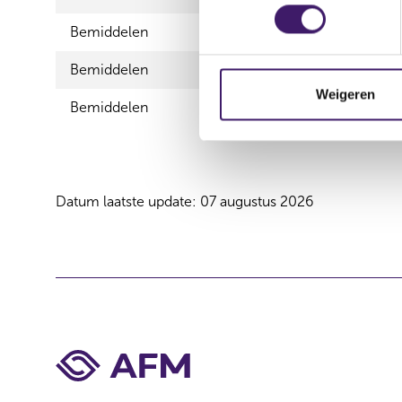
e
s
Bemiddelen
Schadeverz
t
Bemiddelen
Schadever
e
m
Weigeren
Bemiddelen
Vermoge
m
i
n
g
s
Datum laatste update: 07 augustus 2026
s
e
l
e
c
t
i
e