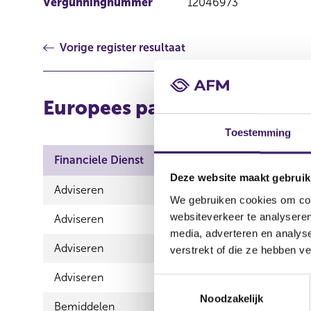
Vergunningnummer
12046973
Vorige register resultaat
Europees paspoort (inkome
Toestemming
Financiele Dienst
Product
Deze website maakt gebruik
Adviseren
Inkomensv
We gebruiken cookies om cont
websiteverkeer te analyseren
Adviseren
Schadeverz
media, adverteren en analys
Adviseren
Schadever
verstrekt of die ze hebben v
Adviseren
Vermoge
T
Noodzakelijk
o
Bemiddelen
Inkomensv