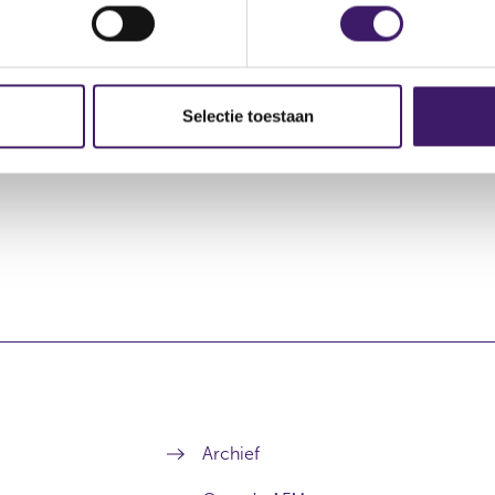
ekeringen particulier
16 ok
zekeringen zakelijk
16 ok
Selectie toestaan
n
16 ok
Archief