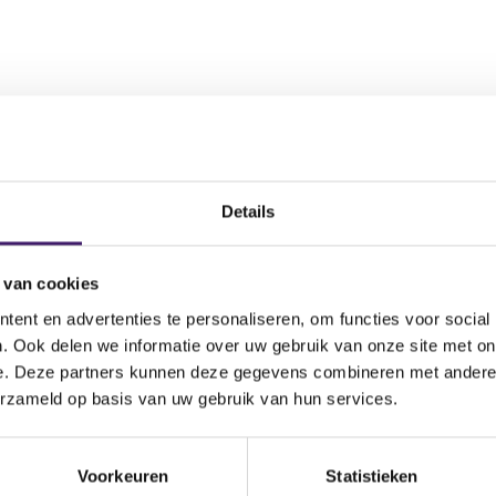
nd)
Details
Begi
 van cookies
erzekeringen
16 ok
ent en advertenties te personaliseren, om functies voor social
. Ook delen we informatie over uw gebruik van onze site met on
ekeringen particulier
16 ok
e. Deze partners kunnen deze gegevens combineren met andere i
zekeringen zakelijk
16 ok
erzameld op basis van uw gebruik van hun services.
n
16 ok
Voorkeuren
Statistieken
erzekeringen
16 ok