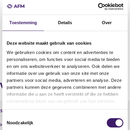
Adres
Gemeente Veendam
Toestemming
Details
Over
Land
Nederland
KvK
Deze website maakt gebruik van cookies
02088839
We gebruiken cookies om content en advertenties te
personaliseren, om functies voor social media te bieden
V
V
en om ons websiteverkeer te analyseren. Ook delen we
o
o
informatie over uw gebruik van onze site met onze
r
l
partners voor social media, adverteren en analyse. Deze
i
g
Verbonden bemiddelaars via
partners kunnen deze gegevens combineren met andere
g
e
informatie die u aan ze heeft verstrekt of die ze hebben
e
n
r
d
verzameld op basis van uw gebruik van hun services.
e
e
UVM Verzekeringsmaatschappij
Statutaire naam
g
r
N.V.
T
i
e
UVM Verzekeringsmaatschappij
Noodzakelijk
s
g
o
Handelsnaam
N.V.
t
i