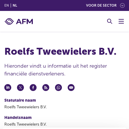
(ENGLISH)
(NEDERLANDS (NEDERLAND))
EN
NL
VOOR DE SECTOR
G
o
t
o
c
Roelfs Tweewielers B.V.
o
n
t
Hieronder vindt u informatie uit het register
e
financiële dienstverleners.
n
t
Statutaire naam
Roelfs Tweewielers B.V.
Handelsnaam
Roelfs Tweewielers B.V.