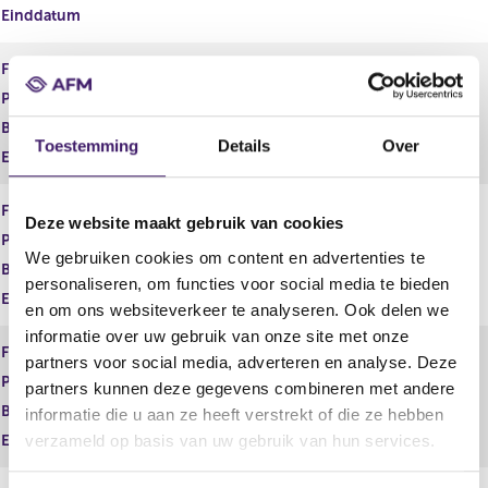
Einddatum
l
s
t
u
a
l
Financiele Dienst
Adviseren
a
t
Product
Schadeverzekeringen zakelijk
t
a
a
Begindatum
23 nov 2018
Toestemming
Details
Over
t
Einddatum
Financiele Dienst
Adviseren
Deze website maakt gebruik van cookies
Product
Vermogen
We gebruiken cookies om content en advertenties te
Begindatum
23 nov 2018
personaliseren, om functies voor social media te bieden
Einddatum
en om ons websiteverkeer te analyseren. Ook delen we
informatie over uw gebruik van onze site met onze
Financiele Dienst
Adviseren
partners voor social media, adverteren en analyse. Deze
Product
Zorgverzekeringen
partners kunnen deze gegevens combineren met andere
Begindatum
23 nov 2018
informatie die u aan ze heeft verstrekt of die ze hebben
verzameld op basis van uw gebruik van hun services.
Einddatum