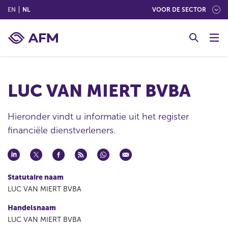
(ENGLISH)
(NEDERLANDS (NEDERLAND))
EN
NL
VOOR DE SECTOR
G
o
t
o
c
LUC VAN MIERT BVBA
o
n
t
Hieronder vindt u informatie uit het register
e
financiële dienstverleners.
n
t
Statutaire naam
LUC VAN MIERT BVBA
Handelsnaam
LUC VAN MIERT BVBA