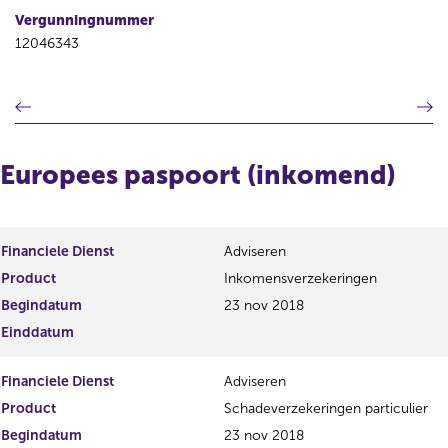
Vergunningnummer
12046343
V
V
o
o
r
l
i
g
Europees paspoort (inkomend)
g
e
e
n
r
d
e
e
Financiele Dienst
Adviseren
g
r
Product
Inkomensverzekeringen
i
e
s
g
Begindatum
23 nov 2018
t
i
Einddatum
e
s
r
t
Financiele Dienst
Adviseren
r
e
e
r
Product
Schadeverzekeringen particulier
s
r
Begindatum
23 nov 2018
u
e