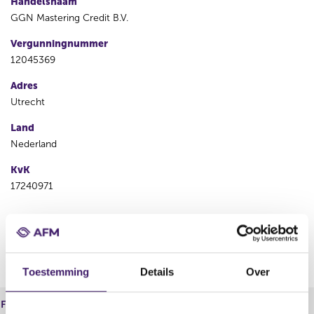
Handelsnaam
GGN Mastering Credit B.V.
Vergunningnummer
12045369
Adres
Utrecht
Land
Nederland
KvK
17240971
V
V
o
o
r
l
i
g
Toestemming
Details
Over
g
e
e
n
Financiële dienst
Bemiddelen
r
d