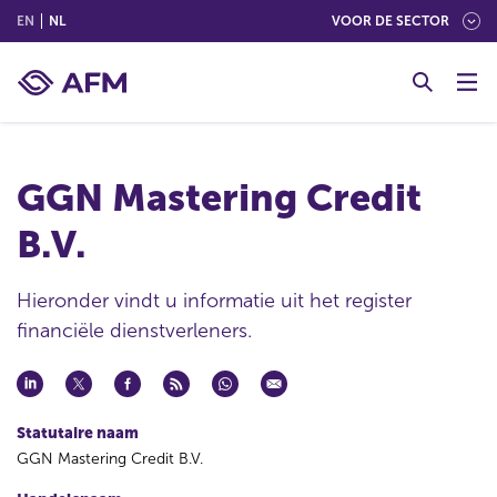
(ENGLISH)
(NEDERLANDS (NEDERLAND))
EN
NL
VOOR DE SECTOR
G
o
t
o
c
GGN Mastering Credit
o
n
B.V.
t
e
n
Hieronder vindt u informatie uit het register
t
financiële dienstverleners.
Statutaire naam
GGN Mastering Credit B.V.