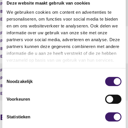
Deze website maakt gebruik van cookies
Product
Betaalrekeningen
e
e
g
r
Begindatum
26 jan 2018
We gebruiken cookies om content en advertenties te
i
e
personaliseren, om functies voor social media te bieden
Einddatum
s
g
en om ons websiteverkeer te analyseren. Ook delen we
t
i
informatie over uw gebruik van onze site met onze
Financiële dienst
Bemiddelen
e
s
partners voor social media, adverteren en analyse. Deze
r
t
Product
Consumptief krediet
r
e
partners kunnen deze gegevens combineren met andere
Begindatum
26 jan 2018
e
r
informatie die u aan ze heeft verstrekt of die ze hebben
Einddatum
s
r
verzameld op basis van uw gebruik van hun services.
u
e
l
s
Financiële dienst
Bemiddelen
t
u
T
Product
Hypothecair krediet
a
l
Noodzakelijk
o
a
t
Begindatum
26 jan 2018
e
t
a
Einddatum
s
a
Voorkeuren
t
t
e
Beleidsbepalers
m
Statistieken
m