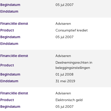
g
r
Begindatum
05 jul 2007
i
e
Einddatum
s
g
t
i
Financiële dienst
Adviseren
e
s
r
t
Product
Consumptief krediet
r
e
Begindatum
05 jul 2007
e
r
Einddatum
s
r
u
e
l
s
Financiële dienst
Adviseren
t
u
Deelnemingsrechten in
a
l
Product
beleggingsinstellingen
a
t
t
a
Begindatum
01 jul 2008
a
Einddatum
31 mei 2019
t
Financiële dienst
Adviseren
Product
Elektronisch geld
Begindatum
05 jul 2007