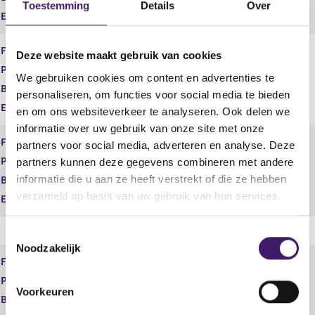
Toestemming
Details
Over
Einddatum
Financiële dienst
Adviseren
Deze website maakt gebruik van cookies
Product
Vermogen
We gebruiken cookies om content en advertenties te
Begindatum
01 jan 2014
personaliseren, om functies voor social media te bieden
Einddatum
en om ons websiteverkeer te analyseren. Ook delen we
informatie over uw gebruik van onze site met onze
Financiële dienst
Adviseren
partners voor social media, adverteren en analyse. Deze
Product
Zorgverzekeringen
partners kunnen deze gegevens combineren met andere
informatie die u aan ze heeft verstrekt of die ze hebben
Begindatum
01 jan 2014
verzameld op basis van uw gebruik van hun services.
Einddatum
13 mei 2026
T
Noodzakelijk
o
Financiële dienst
Bemiddelen
e
Product
Betaalrekeningen
s
Voorkeuren
Begindatum
05 jul 2007
t