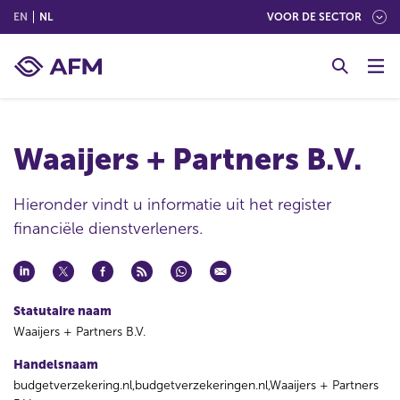
(ENGLISH)
(NEDERLANDS (NEDERLAND))
EN
NL
VOOR DE SECTOR
G
o
t
o
c
Waaijers + Partners B.V.
o
n
t
Hieronder vindt u informatie uit het register
e
financiële dienstverleners.
n
t
Statutaire naam
Waaijers + Partners B.V.
Handelsnaam
budgetverzekering.nl,budgetverzekeringen.nl,Waaijers + Partners