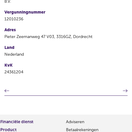
B.V.
Vergunningnummer
12010236
Adres
Pieter Zeemanweg 47 V03, 3316GZ, Dordrecht
Land
Nederland
KvK
24361204
V
V
o
o
r
l
i
g
g
e
e
n
Financiële dienst
Adviseren
r
d
Product
Betaalrekeningen
e
e