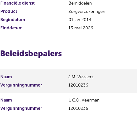
Financiële dienst
Bemiddelen
Product
Zorgverzekeringen
Begindatum
01 jan 2014
Einddatum
13 mei 2026
Beleidsbepalers
Naam
J.M. Waaijers
Vergunningnummer
12010236
Naam
U.C.Q. Veerman
Vergunningnummer
12010236