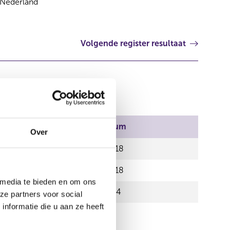
Nederland
Volgende register resultaat
Begindatum
Over
31 mei 2018
31 mei 2018
 media te bieden en om ons
31 jan 2024
ze partners voor social
nformatie die u aan ze heeft