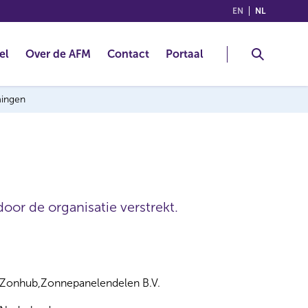
(ENGLISH)
(NEDERLA
EN
NL
el
Over de AFM
Contact
Portaal
mingen
oor de organisatie verstrekt.
Zonhub,Zonnepanelendelen B.V.