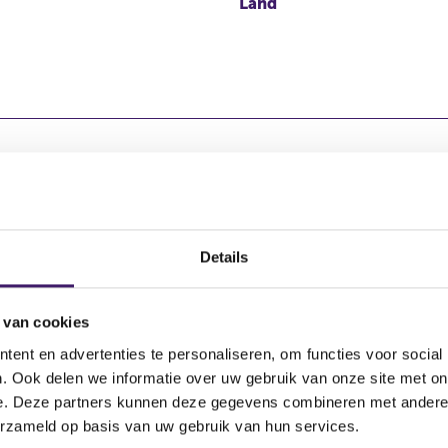
Land
Dienst / activiteit
Details
a Ontvangen en doorgeven orders
 van cookies
f Plaatsen zonder plaatsingsgarantie
ent en advertenties te personaliseren, om functies voor social
a Bewaring
. Ook delen we informatie over uw gebruik van onze site met on
e. Deze partners kunnen deze gegevens combineren met andere i
erzameld op basis van uw gebruik van hun services.