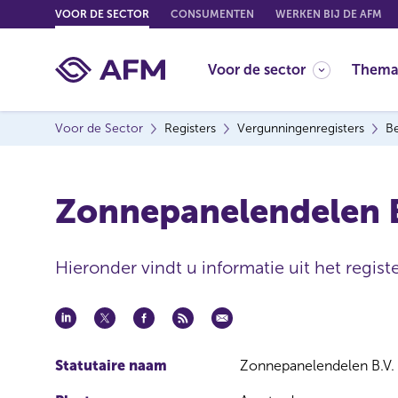
G
VOOR DE SECTOR
CONSUMENTEN
WERKEN BIJ DE AFM
o
t
Voor de sector
Thema
o
c
o
Voor de Sector
Registers
Vergunningenregisters
B
n
t
e
Zonnepanelendelen B
n
t
Hieronder vindt u informatie uit het regis
Statutaire naam
Zonnepanelendelen B.V.