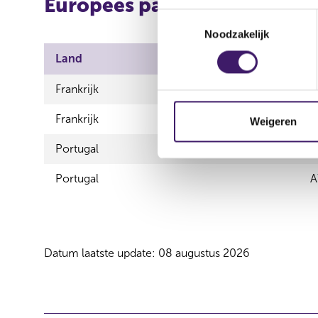
Europees paspoort (uitgaan
T
Noodzakelijk
o
e
Land
A
s
t
Frankrijk
A
e
Frankrijk
A
m
Weigeren
m
Portugal
A
i
n
Portugal
A
g
s
s
e
Datum laatste update: 08 augustus 2026
l
e
c
t