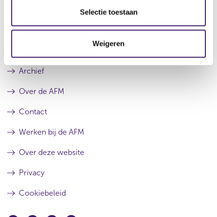
Datum laatste update: 07 augustus 2026
e
Selectie toestaan
c
t
Weigeren
i
e
Archief
Over de AFM
Contact
Werken bij de AFM
Over deze website
Privacy
Cookiebeleid