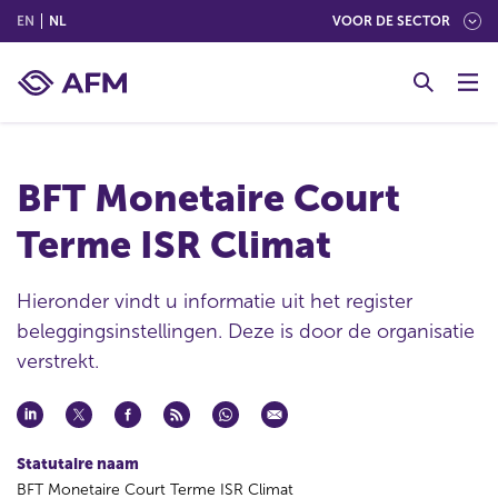
(ENGLISH)
(NEDERLANDS (NEDERLAND))
EN
NL
VOOR DE SECTOR
G
o
t
o
c
BFT Monetaire Court
o
n
Terme ISR Climat
t
e
n
Hieronder vindt u informatie uit het register
t
beleggingsinstellingen. Deze is door de organisatie
verstrekt.
Statutaire naam
BFT Monetaire Court Terme ISR Climat