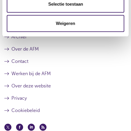
e
Selectie toestaan
c
t
Weigeren
i
e
Archief
Over de AFM
Contact
Werken bij de AFM
Over deze website
Privacy
Cookiebeleid