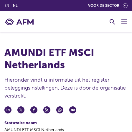
(ENGLISH)
(NEDERLANDS (NEDERLAND))
EN
NL
VOOR DE SECTOR
G
o
t
o
c
AMUNDI ETF MSCI
o
n
Netherlands
t
e
n
Hieronder vindt u informatie uit het register
t
beleggingsinstellingen. Deze is door de organisatie
verstrekt.
Statutaire naam
AMUNDI ETF MSCI Netherlands