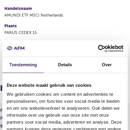
Handelsnaam
AMUNDI ETF MSCI Netherlands
Plaats
PARIJS CEDEX 15
Land
Frankrijk
Toestemming
Details
Over
V
V
o
o
r
l
Deze website maakt gebruik van cookies
i
g
Europees paspoort (inkomend)
g
e
We gebruiken cookies om content en advertenties te
e
n
personaliseren, om functies voor social media te bieden
r
d
en om ons websiteverkeer te analyseren. Ook delen we
e
e
Financiele dienst
EER-ICBE
g
r
informatie over uw gebruik van onze site met onze
Product
Financieel instrument
i
e
partners voor social media, adverteren en analyse. Deze
s
g
Begindatum
15 jan 2010
partners kunnen deze gegevens combineren met andere