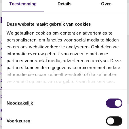
t
i
Toestemming
Details
Over
e
s
r
t
Beleggingsinstellingen
r
e
Deze website maakt gebruik van cookies
e
r
s
r
We gebruiken cookies om content en advertenties te
u
e
personaliseren, om functies voor social media te bieden
l
s
Beleggingsinstelling
Natixis International Funds LUX I
en om ons websiteverkeer te analyseren. Ook delen we
t
u
Soort
Fonds
a
l
informatie over uw gebruik van onze site met onze
Karakterstructuur
Open End
a
t
partners voor social media, adverteren en analyse. Deze
t
a
Product
Financieel instrument
partners kunnen deze gegevens combineren met andere
a
Regime
ICBE
informatie die u aan ze heeft verstrekt of die ze hebben
t
Aanbod Professionals
Nee
verzameld op basis van uw gebruik van hun services.
Aanbod Retail
Nee
Datum inschrijving
07 jan 2013
T
Noodzakelijk
o
Beleggingsinstelling
e
s
Soort
Subfondsen
Voorkeuren
t
Karakterstructuur