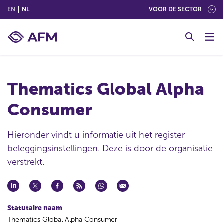
(ENGLISH)
(NEDERLANDS (NEDERLAND))
EN
NL
VOOR DE SECTOR
G
o
t
o
c
Thematics Global Alpha
o
n
Consumer
t
e
n
Hieronder vindt u informatie uit het register
t
beleggingsinstellingen. Deze is door de organisatie
verstrekt.
Statutaire naam
Thematics Global Alpha Consumer