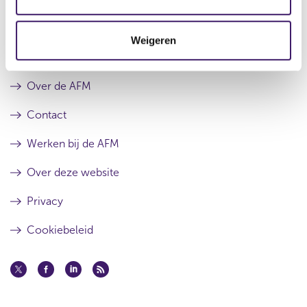
c
t
Weigeren
i
Archief
e
Over de AFM
Contact
Werken bij de AFM
Over deze website
Privacy
Cookiebeleid