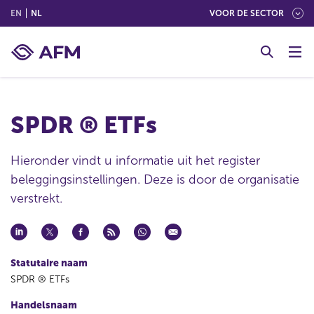
(ENGLISH)
(NEDERLANDS (NEDERLAND))
EN
NL
VOOR DE SECTOR
G
o
t
o
c
SPDR ® ETFs
o
n
t
Hieronder vindt u informatie uit het register
e
beleggingsinstellingen. Deze is door de organisatie
n
verstrekt.
t
Statutaire naam
SPDR ® ETFs
Handelsnaam