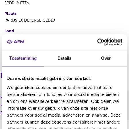
SPDR ® ETFs
Plaats
PARIJS LA DEFENSE CEDEX
Land
Frankrijk
V
V
Toestemming
Details
Over
o
o
r
l
i
g
Europees paspoort (inkomend)
g
e
Deze website maakt gebruik van cookies
e
n
We gebruiken cookies om content en advertenties te
r
d
personaliseren, om functies voor social media te bieden
e
e
Financiele dienst
EER-ICBE
g
r
en om ons websiteverkeer te analyseren. Ook delen we
Product
Financieel instrument
i
e
informatie over uw gebruik van onze site met onze
s
g
Begindatum
12 jul 2006
partners voor social media, adverteren en analyse. Deze
t
i
partners kunnen deze gegevens combineren met andere
e
s
informatie die u aan ze heeft verstrekt of die ze hebben