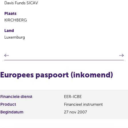
Davis Funds SICAV
Plaats
KIRCHBERG
Land
Luxemburg
V
V
o
o
r
l
i
g
Europees paspoort (inkomend)
g
e
e
n
r
d
e
e
Financiele dienst
EER-ICBE
g
r
Product
Financieel instrument
i
e
s
g
Begindatum
27 nov 2007
t
i
e
s