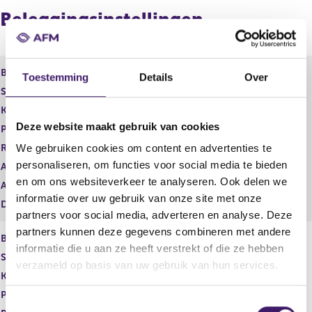
r
t
Beleggingsinstellingen
r
e
e
r
s
r
u
e
l
s
Beleggingsinstelling
Davis Funds SICAV
Toestemming
Details
Over
t
u
Soort
Beleggingsmaatschappij
a
l
Karakterstructuur
Open End
a
t
Deze website maakt gebruik van cookies
t
a
Product
Financieel instrument
a
Regime
ICBE
We gebruiken cookies om content en advertenties te
t
personaliseren, om functies voor social media te bieden
Aanbod Professionals
en om ons websiteverkeer te analyseren. Ook delen we
Aanbod Retail
informatie over uw gebruik van onze site met onze
Datum inschrijving
12 dec 2007
partners voor social media, adverteren en analyse. Deze
partners kunnen deze gegevens combineren met andere
Beleggingsinstelling
informatie die u aan ze heeft verstrekt of die ze hebben
Soort
Subfondsen
verzameld op basis van uw gebruik van hun services.
Karakterstructuur
Product
T