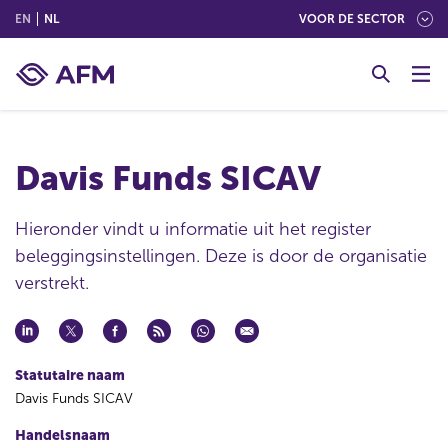
(ENGLISH)
(NEDERLANDS (NEDERLAND))
EN
NL
VOOR DE SECTOR
G
o
t
o
c
Davis Funds SICAV
o
n
t
Hieronder vindt u informatie uit het register
e
beleggingsinstellingen. Deze is door de organisatie
n
verstrekt.
t
Statutaire naam
Davis Funds SICAV
Handelsnaam