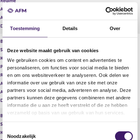
Regime
Aanbod Professionals
Aanbod Retail
Datum inschrijving
03 okt 2025
Toestemming
Details
Over
Beleggingsinstelling
Soort
Amundi Fed Funds US Dollar Cash
Deze website maakt gebruik van cookies
Karakterstructuur
We gebruiken cookies om content en advertenties te
Product
personaliseren, om functies voor social media te bieden
Regime
en om ons websiteverkeer te analyseren. Ook delen we
informatie over uw gebruik van onze site met onze
Aanbod Professionals
partners voor social media, adverteren en analyse. Deze
Aanbod Retail
partners kunnen deze gegevens combineren met andere
Datum inschrijving
26 mei 2015
informatie die u aan ze heeft verstrekt of die ze hebben
verzameld op basis van uw gebruik van hun services.
Beleggingsinstelling
Soort
Amundi FTSE 100
T
Karakterstructuur
Noodzakelijk
o