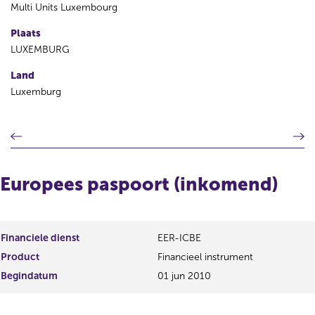
Multi Units Luxembourg
Plaats
LUXEMBURG
Land
Luxemburg
V
V
o
o
r
l
i
g
Europees paspoort (inkomend)
g
e
e
n
r
d
e
e
Financiele dienst
EER-ICBE
g
r
Product
Financieel instrument
i
e
s
g
Begindatum
01 jun 2010
t
i
e
s