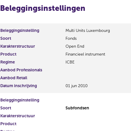
r
t
Beleggingsinstellingen
r
e
e
r
s
r
u
e
l
s
Beleggingsinstelling
Multi Units Luxembourg
t
u
Soort
Fonds
a
l
Karakterstructuur
Open End
a
t
t
a
Product
Financieel instrument
a
Regime
ICBE
t
Aanbod Professionals
Aanbod Retail
Datum inschrijving
01 jun 2010
Beleggingsinstelling
Soort
Subfondsen
Karakterstructuur
Product