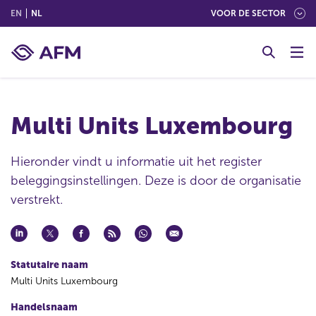
(ENGLISH)
(NEDERLANDS (NEDERLAND))
EN
NL
VOOR DE SECTOR
G
o
t
o
c
Multi Units Luxembourg
o
n
t
Hieronder vindt u informatie uit het register
e
beleggingsinstellingen. Deze is door de organisatie
n
verstrekt.
t
Statutaire naam
Multi Units Luxembourg
Handelsnaam