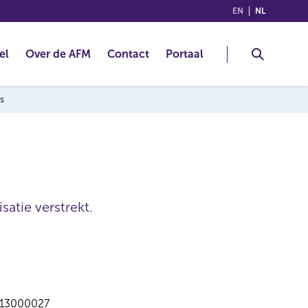
(ENGLISH)
(NEDERLA
EN
NL
el
Over de AFM
Contact
Portaal
s
satie verstrekt.
13000027