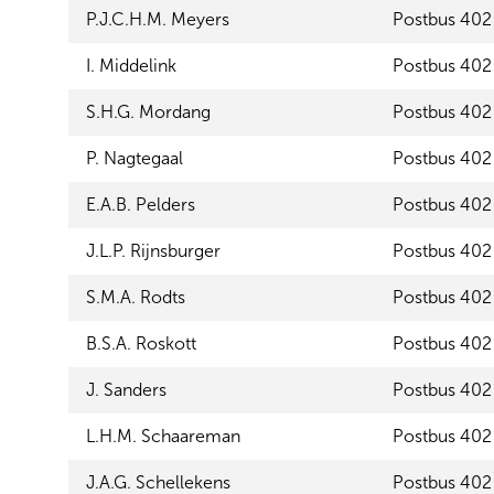
P.J.C.H.M. Meyers
Postbus 402
I. Middelink
Postbus 402
S.H.G. Mordang
Postbus 402
P. Nagtegaal
Postbus 402
E.A.B. Pelders
Postbus 402
J.L.P. Rijnsburger
Postbus 402
S.M.A. Rodts
Postbus 402
B.S.A. Roskott
Postbus 402
J. Sanders
Postbus 402
L.H.M. Schaareman
Postbus 402
J.A.G. Schellekens
Postbus 402