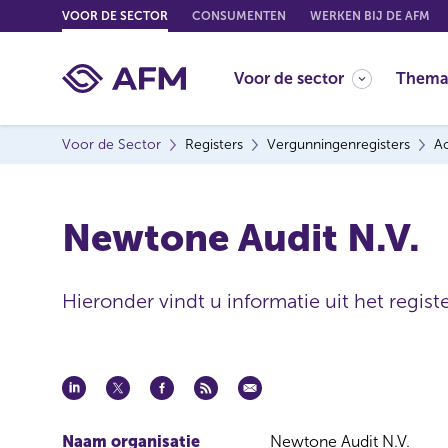
G
VOOR DE SECTOR
CONSUMENTEN
WERKEN BIJ DE AFM
o
t
Voor de sector
Thema
o
c
o
Voor de Sector
Registers
Vergunningenregisters
Ac
n
t
e
Newtone Audit N.V.
n
t
Hieronder vindt u informatie uit het regist
Naam organisatie
Newtone Audit N.V.