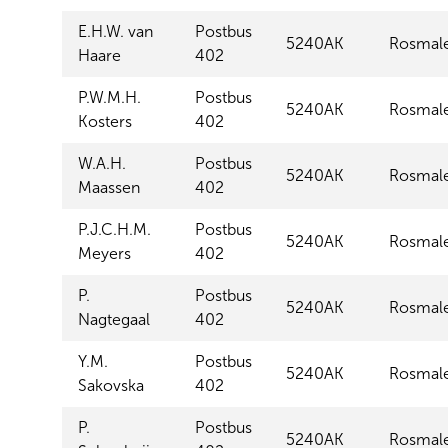
E.H.W. van
Postbus
5240AK
Rosmal
Haare
402
P.W.M.H.
Postbus
5240AK
Rosmal
Kosters
402
W.A.H.
Postbus
5240AK
Rosmal
Maassen
402
P.J.C.H.M.
Postbus
5240AK
Rosmal
Meyers
402
P.
Postbus
5240AK
Rosmal
Nagtegaal
402
Y.M.
Postbus
5240AK
Rosmal
Sakovska
402
P.
Postbus
5240AK
Rosmal