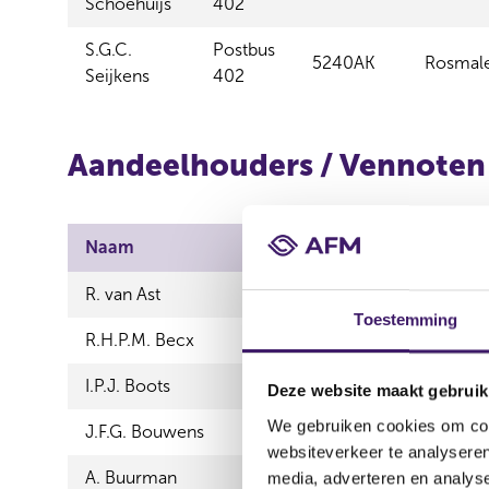
Schoehuijs
402
S.G.C.
Postbus
5240AK
Rosmal
Seijkens
402
Aandeelhouders / Vennoten
Naam
Zakelijk adr
R. van Ast
Postbus 402
Toestemming
R.H.P.M. Becx
Postbus 402
I.P.J. Boots
Postbus 402
Deze website maakt gebruik
We gebruiken cookies om cont
J.F.G. Bouwens
Postbus 402
websiteverkeer te analyseren
A. Buurman
Postbus 402
media, adverteren en analys