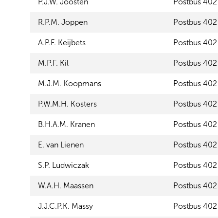
P.J.W. Joosten
Postbus 402
t
i
R.P.M. Joppen
Postbus 402
e
A.P.F. Keijbets
Postbus 402
M.P.F. Kil
Postbus 402
M.J.M. Koopmans
Postbus 402
P.W.M.H. Kosters
Postbus 402
B.H.A.M. Kranen
Postbus 402
E. van Lienen
Postbus 402
S.P. Ludwiczak
Postbus 402
W.A.H. Maassen
Postbus 402
J.J.C.P.K. Massy
Postbus 402