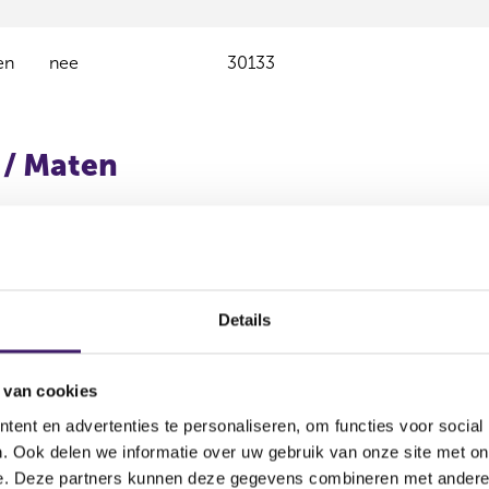
en
nee
30133
 / Maten
es
Postcode
Plaats
5240AK
Rosmalen
Details
5240AK
Rosmalen
5240AK
Rosmalen
 van cookies
ent en advertenties te personaliseren, om functies voor social
5240AK
Rosmalen
. Ook delen we informatie over uw gebruik van onze site met on
5240AK
Rosmalen
e. Deze partners kunnen deze gegevens combineren met andere i