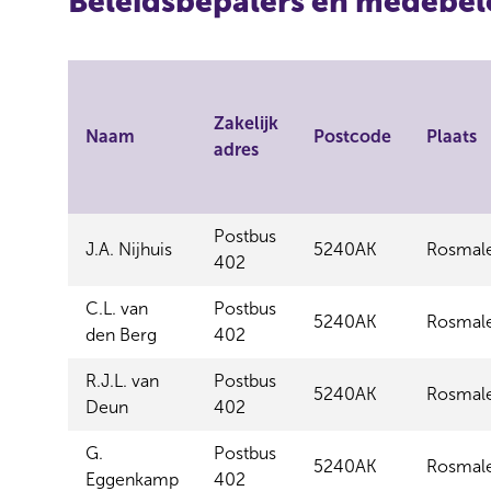
Beleidsbepalers en medebel
Zakelijk
Naam
Postcode
Plaats
adres
Postbus
J.A. Nijhuis
5240AK
Rosmal
402
C.L. van
Postbus
5240AK
Rosmal
den Berg
402
R.J.L. van
Postbus
5240AK
Rosmal
Deun
402
G.
Postbus
5240AK
Rosmal
Eggenkamp
402