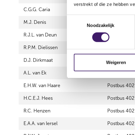
verstrekt of die ze hebben v
C.G.G. Caria
Postbus 402
T
M.J. Denis
Postbus 402
Noodzakelijk
o
e
R.J.L. van Deun
Postbus 402
s
t
R.P.M. Dielissen
Postbus 402
e
D.J. Dirkmaat
Postbus 402
m
Weigeren
m
A.L. van Ek
Postbus 402
i
n
E.H.W. van Haare
Postbus 402
g
s
H.C.E.J. Hees
Postbus 402
s
R.C. Henzen
Postbus 402
e
l
E.A.A. van Iersel
Postbus 402
e
c