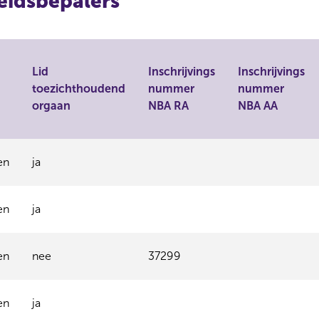
eidsbepalers
Lid
Inschrijvings
Inschrijvings
toezichthoudend
nummer
nummer
orgaan
NBA RA
NBA AA
en
ja
en
ja
en
nee
37299
en
ja