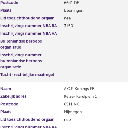
Postcode
e
6641 DE
s
r
t
Plaats
Beuningen
r
e
Lid toezichthoudend orgaan
nee
e
r
s
r
Inschrijvings nummer NBA RA
31501
u
e
Inschrijvings nummer NBA AA
l
s
Buitenlandse beroeps
t
u
organisatie
a
l
a
t
Inschrijvings nummer
t
a
buitenlandse beroeps
a
organisatie
t
Tucht- rechtelijke maatregel
Naam
A.C.F. Konings FB
Zakelijk adres
Keizer Karelplein 1
Postcode
6511 NC
Plaats
Nijmegen
Lid toezichthoudend orgaan
nee
Inschrijvings nummer NBA RA