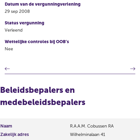
Datum van de vergunningverlening
29 sep 2008
Status vergunning
Verleend
Wettelijke controles bij OOB’s
Nee
V
V
o
o
r
l
i
g
Beleidsbepalers en
g
e
e
n
medebeleidsbepalers
r
d
e
e
g
r
i
e
Naam
R.A.A.M. Cobussen RA
s
g
Zakelijk adres
Wilhelminalaan 41
t
i