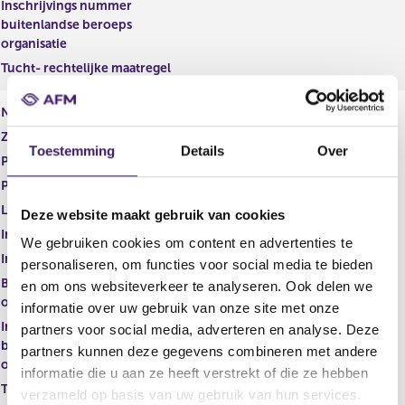
Inschrijvings nummer
buitenlandse beroeps
organisatie
Tucht- rechtelijke maatregel
Naam
T.P.W. Wennekers AA
Zakelijk adres
Keizer Karelplein 1
Toestemming
Details
Over
Postcode
6511 NC
Plaats
Nijmegen
Lid toezichthoudend orgaan
nee
Deze website maakt gebruik van cookies
Inschrijvings nummer NBA RA
We gebruiken cookies om content en advertenties te
Inschrijvings nummer NBA AA
8660
personaliseren, om functies voor social media te bieden
Buitenlandse beroeps
en om ons websiteverkeer te analyseren. Ook delen we
organisatie
informatie over uw gebruik van onze site met onze
Inschrijvings nummer
partners voor social media, adverteren en analyse. Deze
buitenlandse beroeps
partners kunnen deze gegevens combineren met andere
organisatie
informatie die u aan ze heeft verstrekt of die ze hebben
Tucht- rechtelijke maatregel
verzameld op basis van uw gebruik van hun services.