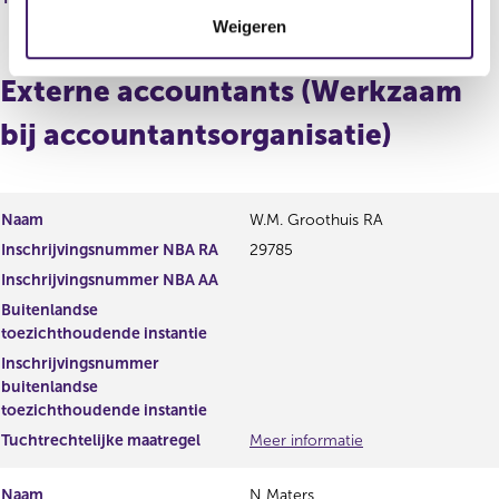
t
Weigeren
i
e
Externe accountants (Werkzaam
bij accountantsorganisatie)
Naam
W.M. Groothuis RA
Inschrijvingsnummer NBA RA
29785
Inschrijvingsnummer NBA AA
Buitenlandse
toezichthoudende instantie
Inschrijvingsnummer
buitenlandse
toezichthoudende instantie
Tuchtrechtelijke maatregel
Meer informatie
Naam
N Maters