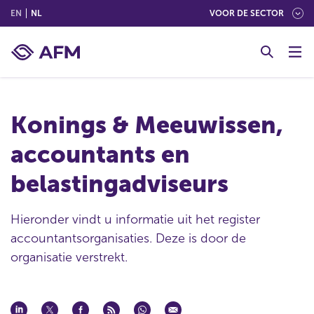
(ENGLISH)
(NEDERLANDS (NEDERLAND))
EN
NL
VOOR DE SECTOR
G
o
t
o
c
Konings & Meeuwissen,
o
n
accountants en
t
e
belastingadviseurs
n
t
Hieronder vindt u informatie uit het register
accountantsorganisaties. Deze is door de
organisatie verstrekt.