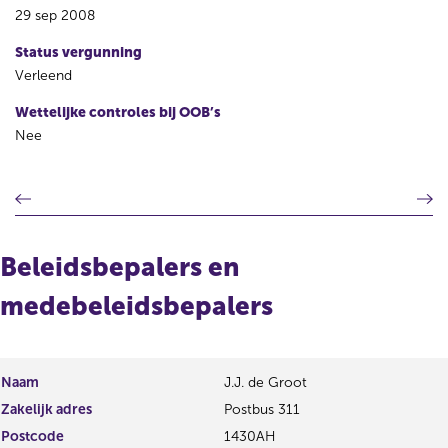
29 sep 2008
Status vergunning
Verleend
Wettelijke controles bij OOB’s
Nee
V
V
o
o
r
l
i
g
Beleidsbepalers en
g
e
e
n
medebeleidsbepalers
r
d
e
e
g
r
i
e
Naam
J.J. de Groot
s
g
Zakelijk adres
Postbus 311
t
i
Postcode
e
1430AH
s