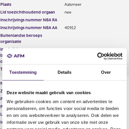
r
t
Plaats
Aalsmeer
r
e
Lid toezichthoudend orgaan
nee
e
r
s
r
Inschrijvings nummer NBA RA
u
e
Inschrijvings nummer NBA AA
40912
l
s
Buitenlandse beroeps
t
u
organisatie
a
l
a
t
Inschrijvings nummer
t
a
buitenlandse beroeps
a
organisatie
t
Tucht- rechtelijke maatregel
Toestemming
Details
Over
Naam
C.J. Tebbens
Zakelijk adres
Postbus 311
Deze website maakt gebruik van cookies
Postcode
1430AH
We gebruiken cookies om content en advertenties te
Plaats
Aalsmeer
personaliseren, om functies voor social media te bieden
Lid toezichthoudend orgaan
nee
en om ons websiteverkeer te analyseren. Ook delen we
Inschrijvings nummer NBA RA
informatie over uw gebruik van onze site met onze