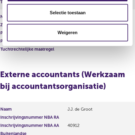
Tuchtrechtelijke maatregel
l
e
Selectie toestaan
Naam
C.J. Tebbens
c
Zakelijk adres
Postbus 311
t
Weigeren
Postcode
1430AH
i
e
Plaats
Aalsmeer
Tuchtrechtelijke maatregel
Externe accountants (Werkzaam
bij accountantsorganisatie)
Naam
J.J. de Groot
Inschrijvingsnummer NBA RA
Inschrijvingsnummer NBA AA
40912
Buitenlandse