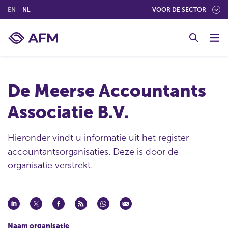
(ENGLISH)
(NEDERLANDS (NEDERLAND))
EN
NL
VOOR DE SECTOR
G
o
t
o
c
De Meerse Accountants
o
n
Associatie B.V.
t
e
n
Hieronder vindt u informatie uit het register
t
accountantsorganisaties. Deze is door de
organisatie verstrekt.
Naam organisatie