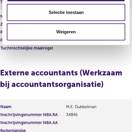
Tuchtrechtelijke maatregel
l
e
Selectie toestaan
Naam
R.D.H. Killeen
c
Zakelijk adres
t
Weigeren
Postcode
i
e
Plaats
Tuchtrechtelijke maatregel
Externe accountants (Werkzaam
bij accountantsorganisatie)
Naam
M.E. Dubbelman
Inschrijvingsnummer NBA RA
34845
Inschrijvingsnummer NBA AA
Buitenlandse