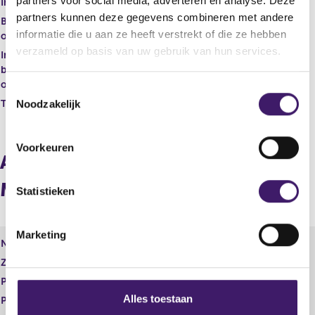
partners voor social media, adverteren en analyse. Deze
Inschrijvings nummer NBA AA
partners kunnen deze gegevens combineren met andere
Buitenlandse beroeps
informatie die u aan ze heeft verstrekt of die ze hebben
organisatie
verzameld op basis van uw gebruik van hun services.
Inschrijvings nummer
buitenlandse beroeps
organisatie
T
Noodzakelijk
Tucht- rechtelijke maatregel
o
e
s
Voorkeuren
t
Aandeelhouders / Vennoten /
e
Maten
m
Statistieken
m
i
Marketing
n
Naam
M.E. Dubbelman
g
Zakelijk adres
s
Postcode
s
Alles toestaan
Plaats
e