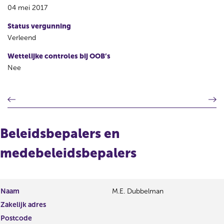
04 mei 2017
Status vergunning
Verleend
Wettelijke controles bij OOB’s
Nee
V
V
o
o
r
l
i
g
Beleidsbepalers en
g
e
e
n
medebeleidsbepalers
r
d
e
e
g
r
i
e
Naam
M.E. Dubbelman
s
g
Zakelijk adres
t
i
Postcode
e
s