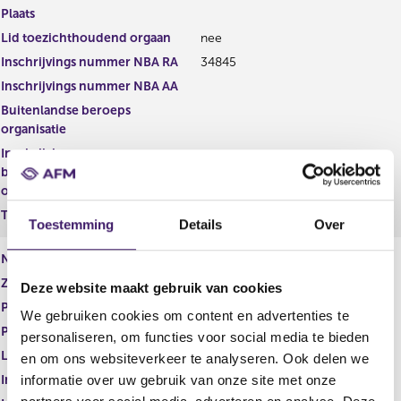
r
t
Plaats
r
e
Lid toezichthoudend orgaan
nee
e
r
s
r
Inschrijvings nummer NBA RA
34845
u
e
Inschrijvings nummer NBA AA
l
s
Buitenlandse beroeps
t
u
organisatie
a
l
a
t
Inschrijvings nummer
t
a
buitenlandse beroeps
a
organisatie
t
Tucht- rechtelijke maatregel
Toestemming
Details
Over
Naam
R.D.H. Killeen
Zakelijk adres
Deze website maakt gebruik van cookies
Postcode
We gebruiken cookies om content en advertenties te
Plaats
personaliseren, om functies voor social media te bieden
Lid toezichthoudend orgaan
nee
en om ons websiteverkeer te analyseren. Ook delen we
Inschrijvings nummer NBA RA
28540
informatie over uw gebruik van onze site met onze