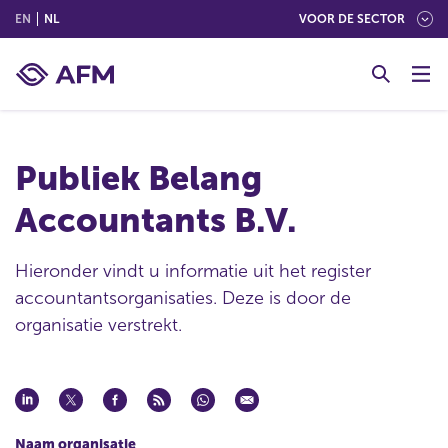
(ENGLISH)
(NEDERLANDS (NEDERLAND))
EN
NL
VOOR DE SECTOR
G
o
t
o
c
Publiek Belang
o
n
Accountants B.V.
t
e
n
Hieronder vindt u informatie uit het register
t
accountantsorganisaties. Deze is door de
organisatie verstrekt.
Naam organisatie