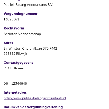
Publiek Belang Accountants B.V.
Vergunningnummer
13020071
Rechtsvorm
Besloten Vennootschap
Adres
Sir Winston Churchilllaan 370 F442
2285SJ Rijswijk
Contactgegevens
R.D.H. Killeen
06 - 12344646
Internetadres
http://www.publiekbelangaccountants.nl
Datum van de vergunningverlening